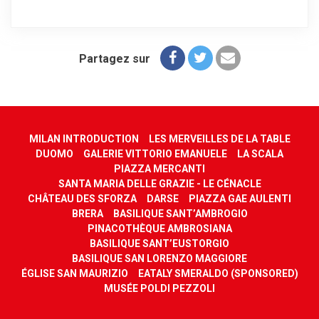
Partagez sur
MILAN INTRODUCTION
LES MERVEILLES DE LA TABLE
DUOMO
GALERIE VITTORIO EMANUELE
LA SCALA
PIAZZA MERCANTI
SANTA MARIA DELLE GRAZIE - LE CÉNACLE
CHÂTEAU DES SFORZA
DARSE
PIAZZA GAE AULENTI
BRERA
BASILIQUE SANT’AMBROGIO
PINACOTHÈQUE AMBROSIANA
BASILIQUE SANT’EUSTORGIO
BASILIQUE SAN LORENZO MAGGIORE
ÉGLISE SAN MAURIZIO
EATALY SMERALDO (SPONSORED)
MUSÉE POLDI PEZZOLI