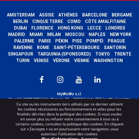
AMSTERDAM
ASSISE
ATHÈNES
BARCELONE
BERGAME
BERLIN
CINQUE TERRE
COMO
CÔTE AMALFITAINE
DUBAI
FLORENCE
HONG KONG
LECCE
LONDRES
MADRID
MIAMI
MILAN
MOSCOU
NAPLES
NEW YORK
PALERME
PARIS
PÉKIN
PISE
POMPÉI
PRAGUE
RAVENNE
ROME
SAINT-PÉTERSBOURG
SANTORIN
SINGAPOUR
TARQUINIA (SPONSORED)
TOKYO
TRENTE
TURIN
VENISE
VÉRONE
VIENNE
WASHINGTON
MyWoWo s.r.l.
P.I. e C.F. 04201270164 Via Marconi, 34 – 24068 Seriate (BG) Iscritta al registro
Ce site ou les instruments tiers utilisés par ce dernier utilisent
delle imprese di Bergamo con n° iscrizione 443941 – Cap.Soc. € 100.000,00 i.v.
les cookies nécessaires au fonctionnement et utiles pour les
TERMS AND CONDITIONS
-
CREDITS
finalités décrites dans la politique des cookies. Si vous voulez
en savoir plus ou refuser votre consentement à tous ou à
certains cookies, consultez la politique des cookies. En cliquant
sur « J’accepte » ou en poursuivant votre navigation, vous
autorisez l’utilisation des cookies.
Plus d’informations
-
J’accepte