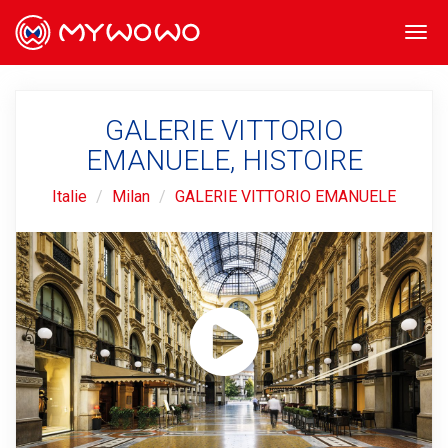
Togg
navi
GALERIE VITTORIO
EMANUELE, HISTOIRE
Italie
Milan
GALERIE VITTORIO EMANUELE