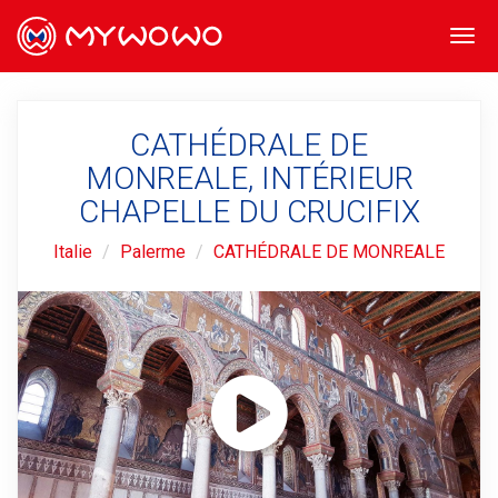
Togg
navi
CATHÉDRALE DE
MONREALE, INTÉRIEUR
CHAPELLE DU CRUCIFIX
Italie
Palerme
CATHÉDRALE DE MONREALE