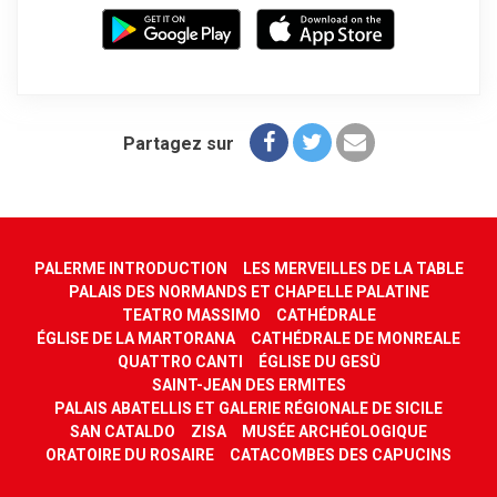
Partagez sur
PALERME INTRODUCTION
LES MERVEILLES DE LA TABLE
PALAIS DES NORMANDS ET CHAPELLE PALATINE
TEATRO MASSIMO
CATHÉDRALE
ÉGLISE DE LA MARTORANA
CATHÉDRALE DE MONREALE
QUATTRO CANTI
ÉGLISE DU GESÙ
SAINT-JEAN DES ERMITES
PALAIS ABATELLIS ET GALERIE RÉGIONALE DE SICILE
SAN CATALDO
ZISA
MUSÉE ARCHÉOLOGIQUE
ORATOIRE DU ROSAIRE
CATACOMBES DES CAPUCINS