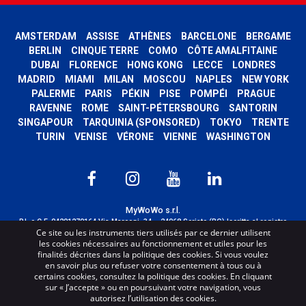
AMSTERDAM
ASSISE
ATHÈNES
BARCELONE
BERGAME
BERLIN
CINQUE TERRE
COMO
CÔTE AMALFITAINE
DUBAI
FLORENCE
HONG KONG
LECCE
LONDRES
MADRID
MIAMI
MILAN
MOSCOU
NAPLES
NEW YORK
PALERME
PARIS
PÉKIN
PISE
POMPÉI
PRAGUE
RAVENNE
ROME
SAINT-PÉTERSBOURG
SANTORIN
SINGAPOUR
TARQUINIA (SPONSORED)
TOKYO
TRENTE
TURIN
VENISE
VÉRONE
VIENNE
WASHINGTON
MyWoWo s.r.l.
P.I. e C.F. 04201270164 Via Marconi, 34 – 24068 Seriate (BG) Iscritta al registro
Ce site ou les instruments tiers utilisés par ce dernier utilisent
delle imprese di Bergamo con n° iscrizione 443941 – Cap.Soc. € 100.000,00 i.v.
les cookies nécessaires au fonctionnement et utiles pour les
TERMS AND CONDITIONS
-
CREDITS
finalités décrites dans la politique des cookies. Si vous voulez
en savoir plus ou refuser votre consentement à tous ou à
certains cookies, consultez la politique des cookies. En cliquant
sur « J’accepte » ou en poursuivant votre navigation, vous
autorisez l’utilisation des cookies.