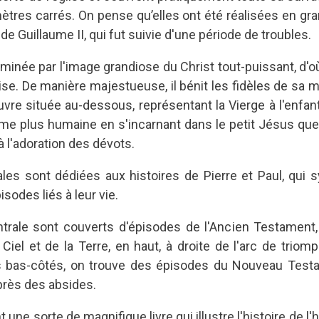
mètres carrés. On pense qu’elles ont été réalisées en gra
de Guillaume II, qui fut suivie d'une période de troubles.
ominée par l'image grandiose du Christ tout-puissant, d'
glise. De manière majestueuse, il bénit les fidèles de sa
uvre située au-dessous, représentant la Vierge à l'enfant
me plus humaine en s'incarnant dans le petit Jésus que
à l'adoration des dévots.
les sont dédiées aux histoires de Pierre et Paul, qui sy
sodes liés à leur vie.
trale sont couverts d'épisodes de l'Ancien Testament, 
 Ciel et de la Terre, en haut, à droite de l'arc de trio
les bas-côtés, on trouve des épisodes du Nouveau Tes
près des absides.
 une sorte de magnifique livre qui illustre l'histoire de 