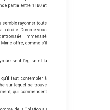
nde partie entre 1180 et
où semble rayonner toute
 main droite. Comme vous
 intronisée, l'immensité
 Marie offre, comme s'il
mbolisent l'église et la
qu'il faut contempler à
mphe sur lequel se trouve
tament, qui commencent
l'homme, de la Création au