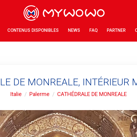
CONTENUS DISPONIBLES
NEWS
FAQ
PARTNER
LE DE MONREALE, INTÉRIEUR 
Italie
Palerme
CATHÉDRALE DE MONREALE