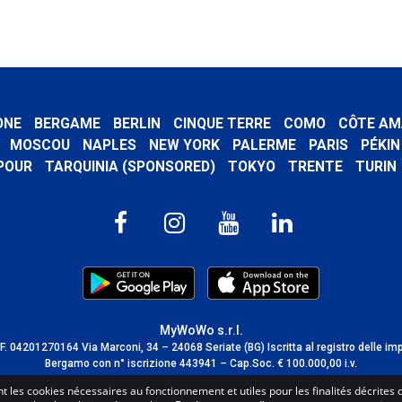
ONE
BERGAME
BERLIN
CINQUE TERRE
COMO
CÔTE AM
MOSCOU
NAPLES
NEW YORK
PALERME
PARIS
PÉKIN
POUR
TARQUINIA (SPONSORED)
TOKYO
TRENTE
TURIN
MyWoWo s.r.l.
C.F. 04201270164 Via Marconi, 34 – 24068 Seriate (BG) Iscritta al registro delle im
Bergamo con n° iscrizione 443941 – Cap.Soc. € 100.000,00 i.v.
TERMS AND CONDITIONS
-
CREDITS
sent les cookies nécessaires au fonctionnement et utiles pour les finalités décrites 