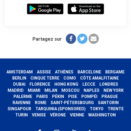
Partagez sur
AMSTERDAM
ASSISE
ATHÈNES
BARCELONE
BERGAME
BERLIN
CINQUE TERRE
COMO
CÔTE AMALFITAINE
DUBAI
FLORENCE
HONG KONG
LECCE
LONDRES
MADRID
MIAMI
MILAN
MOSCOU
NAPLES
NEW YORK
PALERME
PARIS
PÉKIN
PISE
POMPÉI
PRAGUE
RAVENNE
ROME
SAINT-PÉTERSBOURG
SANTORIN
SINGAPOUR
TARQUINIA (SPONSORED)
TOKYO
TRENTE
TURIN
VENISE
VÉRONE
VIENNE
WASHINGTON