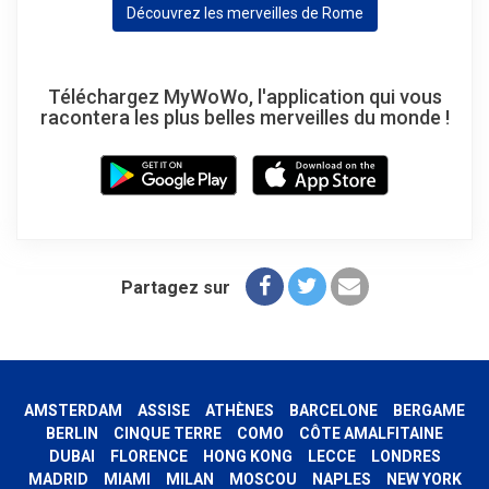
Découvrez les merveilles de Rome
Téléchargez MyWoWo, l'application qui vous
racontera les plus belles merveilles du monde !
Partagez sur
AMSTERDAM
ASSISE
ATHÈNES
BARCELONE
BERGAME
BERLIN
CINQUE TERRE
COMO
CÔTE AMALFITAINE
DUBAI
FLORENCE
HONG KONG
LECCE
LONDRES
MADRID
MIAMI
MILAN
MOSCOU
NAPLES
NEW YORK