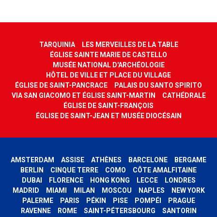
TARQUINIA
LES MERVEILLES DE LA TABLE
ÉGLISE SAINTE MARIE DE CASTELLO
MUSÉE NATIONAL D'ARCHÉOLOGIE
HÔTEL DE VILLE ET PLACE DU VILLAGE
ÉGLISE DE SAINT-PANCRACE
PALAIS DU SANTO SPIRITO
VIA SAN GIACOMO ET ÉGLISE SAINT-MARTIN
CATHÉDRALE
ÉGLISE DE SAINT-FRANÇOIS
ÉGLISE DE SAINT-JEAN ET MUSÉE DIOCÉSAIN
AMSTERDAM
ASSISE
ATHÈNES
BARCELONE
BERGAME
BERLIN
CINQUE TERRE
COMO
CÔTE AMALFITAINE
DUBAI
FLORENCE
HONG KONG
LECCE
LONDRES
MADRID
MIAMI
MILAN
MOSCOU
NAPLES
NEW YORK
PALERME
PARIS
PÉKIN
PISE
POMPÉI
PRAGUE
RAVENNE
ROME
SAINT-PÉTERSBOURG
SANTORIN