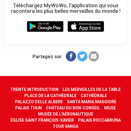
Téléchargez MyWoWo, l'application qui vous
racontera les plus belles merveilles du monde !
Partagez sur
TRENTE INTRODUCTION
LES MERVEILLES DE LA TABLE
PLACE DE LA CATHÉDRALE
CATHÉDRALE
PALAZZO DELLE ALBERE
SANTA MARIA MAGGIORE
PALAIS THUN
CHÂTEAU DU BON-CONSEIL
MUSE
MUSÉE DE L'AÉRONAUTIQUE
ÉGLISE SAINT FRANÇOIS-XAVIER
PALAIS ROCCABRUNA
TOUR VANGA