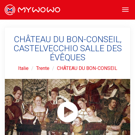
Togg
navi
CHÂTEAU DU BON-CONSEIL,
CASTELVECCHIO SALLE DES
ÉVÊQUES
Italie
Trente
CHÂTEAU DU BON-CONSEIL