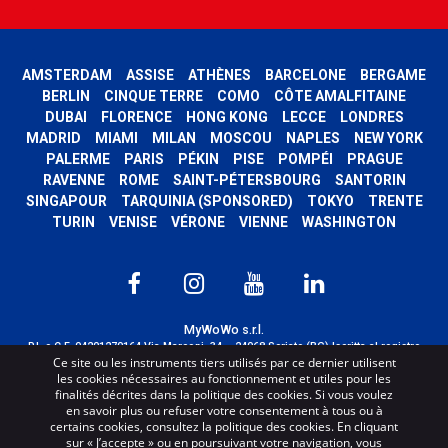
AMSTERDAM
ASSISE
ATHÈNES
BARCELONE
BERGAME
BERLIN
CINQUE TERRE
COMO
CÔTE AMALFITAINE
DUBAI
FLORENCE
HONG KONG
LECCE
LONDRES
MADRID
MIAMI
MILAN
MOSCOU
NAPLES
NEW YORK
PALERME
PARIS
PÉKIN
PISE
POMPÉI
PRAGUE
RAVENNE
ROME
SAINT-PÉTERSBOURG
SANTORIN
SINGAPOUR
TARQUINIA (SPONSORED)
TOKYO
TRENTE
TURIN
VENISE
VÉRONE
VIENNE
WASHINGTON
MyWoWo s.r.l.
P.I. e C.F. 04201270164 Via Marconi, 34 – 24068 Seriate (BG) Iscritta al registro
Ce site ou les instruments tiers utilisés par ce dernier utilisent
delle imprese di Bergamo con n° iscrizione 443941 – Cap.Soc. € 100.000,00 i.v.
les cookies nécessaires au fonctionnement et utiles pour les
TERMS AND CONDITIONS
-
CREDITS
finalités décrites dans la politique des cookies. Si vous voulez
en savoir plus ou refuser votre consentement à tous ou à
certains cookies, consultez la politique des cookies. En cliquant
sur « J’accepte » ou en poursuivant votre navigation, vous