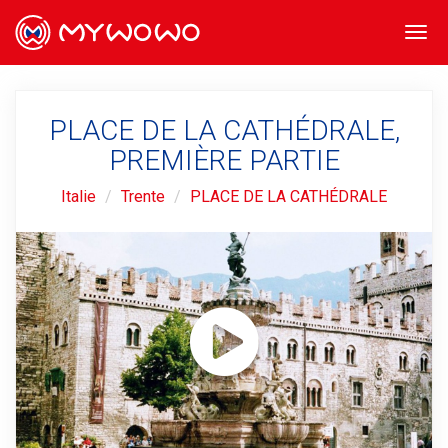
Togg
navi
PLACE DE LA CATHÉDRALE,
PREMIÈRE PARTIE
Italie
Trente
PLACE DE LA CATHÉDRALE