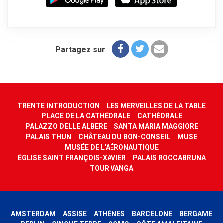
Partagez sur
TRENTE INTRODUCTION
LES MERVEILLES DE LA TABLE
PLACE DE LA CATHÉDRALE
CATHÉDRALE
PALAZZO DELLE ALBERE
SANTA MARIA MAGGIORE
PALAIS THUN
CHÂTEAU DU BON-CONSEIL
MUSE
MUSÉE DE L'AÉRONAUTIQUE
ÉGLISE SAINT FRANÇOIS-XAVIER
PALAIS ROCCABRUNA
TOUR VANGA
AMSTERDAM
ASSISE
ATHÈNES
BARCELONE
BERGAME