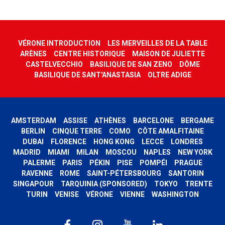
VÉRONE INTRODUCTION
LES MERVEILLES DE LA TABLE
ARÈNES
CENTRE HISTORIQUE
MAISON DE JULIETTE
CASTELVECCHIO
BASILIQUE DE SAN ZENO
DÔME
BASILIQUE DE SANT'ANASTASIA
OLTRE ADIGE
AMSTERDAM
ASSISE
ATHÈNES
BARCELONE
BERGAME
BERLIN
CINQUE TERRE
COMO
CÔTE AMALFITAINE
DUBAI
FLORENCE
HONG KONG
LECCE
LONDRES
MADRID
MIAMI
MILAN
MOSCOU
NAPLES
NEW YORK
PALERME
PARIS
PÉKIN
PISE
POMPÉI
PRAGUE
RAVENNE
ROME
SAINT-PÉTERSBOURG
SANTORIN
SINGAPOUR
TARQUINIA (SPONSORED)
TOKYO
TRENTE
TURIN
VENISE
VÉRONE
VIENNE
WASHINGTON