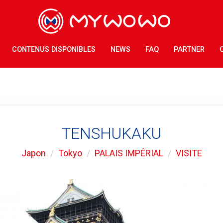
CONTENUS DISPONIBLES
NEWS
FAQ
PARTNER
TENSHUKAKU
Japon
Tokyo
PALAIS IMPÉRIAL
VISITE