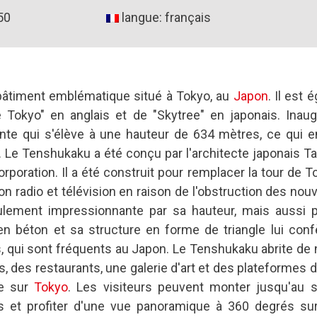
50
langue: français
bâtiment emblématique situé à Tokyo, au
Japon
. Il est
 Tokyo" en anglais et de "Skytree" en japonais. Inau
nte qui s'élève à une hauteur de 634 mètres, ce qui en 
Le Tenshukaku a été conçu par l'architecte japonais Ta
rporation. Il a été construit pour remplacer la tour de T
ion radio et télévision en raison de l'obstruction des no
lement impressionnante par sa hauteur, mais aussi p
en béton et sa structure en forme de triangle lui conf
, qui sont fréquents au Japon. Le Tenshukaku abrite d
, des restaurants, une galerie d'art et des plateformes d
le sur
Tokyo
. Les visiteurs peuvent monter jusqu'au 
s et profiter d'une vue panoramique à 360 degrés sur 