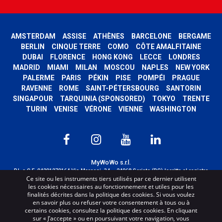
AMSTERDAM
ASSISE
ATHÈNES
BARCELONE
BERGAME
BERLIN
CINQUE TERRE
COMO
CÔTE AMALFITAINE
DUBAI
FLORENCE
HONG KONG
LECCE
LONDRES
MADRID
MIAMI
MILAN
MOSCOU
NAPLES
NEW YORK
PALERME
PARIS
PÉKIN
PISE
POMPÉI
PRAGUE
RAVENNE
ROME
SAINT-PÉTERSBOURG
SANTORIN
SINGAPOUR
TARQUINIA (SPONSORED)
TOKYO
TRENTE
TURIN
VENISE
VÉRONE
VIENNE
WASHINGTON
MyWoWo s.r.l.
P.I. e C.F. 04201270164 Via Marconi, 34 – 24068 Seriate (BG) Iscritta al registro
Ce site ou les instruments tiers utilisés par ce dernier utilisent
delle imprese di Bergamo con n° iscrizione 443941 – Cap.Soc. € 100.000,00 i.v.
les cookies nécessaires au fonctionnement et utiles pour les
TERMS AND CONDITIONS
-
CREDITS
finalités décrites dans la politique des cookies. Si vous voulez
en savoir plus ou refuser votre consentement à tous ou à
certains cookies, consultez la politique des cookies. En cliquant
sur « J’accepte » ou en poursuivant votre navigation, vous