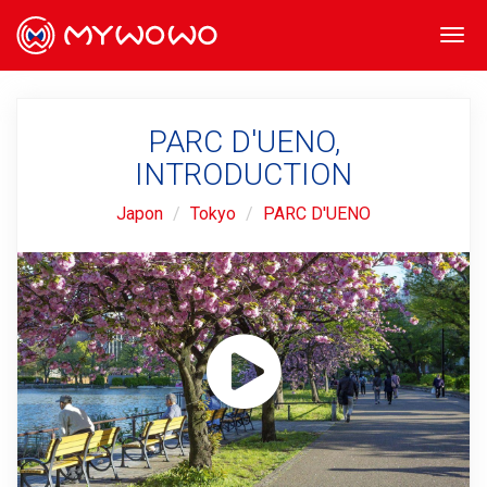
Togg
navi
PARC D'UENO,
INTRODUCTION
Japon
Tokyo
PARC D'UENO