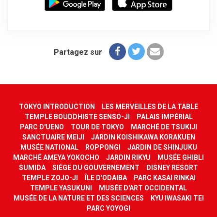
Partagez sur
TOKYO INTRODUCTION
LES MERVEILLES DE LA TABLE
TEMPLE BOUDDHISTE SENSO-JI
PALAIS IMPÉRIAL
PARC D'UENO
TOUR DE TOKYO
MARCHÉ DE TSUKIJI
SANCTUAIRE MEIJI
JARDIN KOISHIKAWA KORAKUEN
MUSÉE NATIONAL
ROPPONGI
JARDIN DE SHINJUKU
MARCHÉ AMEYA YOKOCHO
JARDIN RIKYU
MUSÉE GHIBLI
SUMIDA
SIÈGE DU GOUVERNEMENT
DISNEY RESORT
TEMPLE ZOJO-JI
ÎLE D'ODAIBA
PARC KASAI RINKAI
TEMPLE YASUKUNI
MUSÉE D'ART OCCIDENTAL
MUSÉE DE LA NATURE ET DES SCIENCES
KYU IWASAKI TEI
PARC YOYOGI