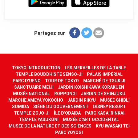
Partagez sur
TOKYO INTRODUCTION
LES MERVEILLES DE LA TABLE
TEMPLE BOUDDHISTE SENSO-JI
PALAIS IMPÉRIAL
PARC D'UENO
TOUR DE TOKYO
MARCHÉ DE TSUKIJI
SANCTUAIRE MEIJI
JARDIN KOISHIKAWA KORAKUEN
MUSÉE NATIONAL
ROPPONGI
JARDIN DE SHINJUKU
MARCHÉ AMEYA YOKOCHO
JARDIN RIKYU
MUSÉE GHIBLI
SUMIDA
SIÈGE DU GOUVERNEMENT
DISNEY RESORT
TEMPLE ZOJO-JI
ÎLE D'ODAIBA
PARC KASAI RINKAI
TEMPLE YASUKUNI
MUSÉE D'ART OCCIDENTAL
MUSÉE DE LA NATURE ET DES SCIENCES
KYU IWASAKI TEI
PARC YOYOGI