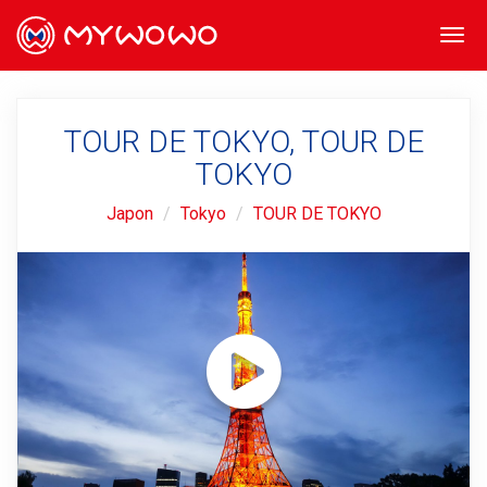
Togg
navi
TOUR DE TOKYO, TOUR DE
TOKYO
Japon
Tokyo
TOUR DE TOKYO