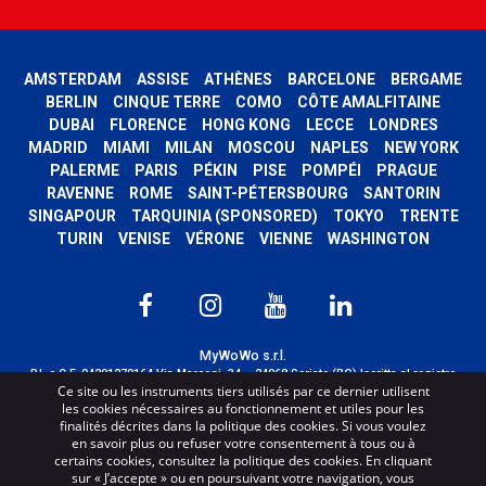
AMSTERDAM
ASSISE
ATHÈNES
BARCELONE
BERGAME
BERLIN
CINQUE TERRE
COMO
CÔTE AMALFITAINE
DUBAI
FLORENCE
HONG KONG
LECCE
LONDRES
MADRID
MIAMI
MILAN
MOSCOU
NAPLES
NEW YORK
PALERME
PARIS
PÉKIN
PISE
POMPÉI
PRAGUE
RAVENNE
ROME
SAINT-PÉTERSBOURG
SANTORIN
SINGAPOUR
TARQUINIA (SPONSORED)
TOKYO
TRENTE
TURIN
VENISE
VÉRONE
VIENNE
WASHINGTON
MyWoWo s.r.l.
P.I. e C.F. 04201270164 Via Marconi, 34 – 24068 Seriate (BG) Iscritta al registro
Ce site ou les instruments tiers utilisés par ce dernier utilisent
delle imprese di Bergamo con n° iscrizione 443941 – Cap.Soc. € 100.000,00 i.v.
les cookies nécessaires au fonctionnement et utiles pour les
TERMS AND CONDITIONS
-
CREDITS
finalités décrites dans la politique des cookies. Si vous voulez
en savoir plus ou refuser votre consentement à tous ou à
certains cookies, consultez la politique des cookies. En cliquant
sur « J’accepte » ou en poursuivant votre navigation, vous