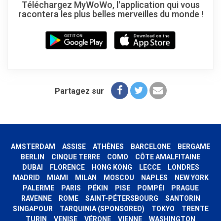
Téléchargez MyWoWo, l'application qui vous
racontera les plus belles merveilles du monde !
Partagez sur
AMSTERDAM
ASSISE
ATHÈNES
BARCELONE
BERGAME
BERLIN
CINQUE TERRE
COMO
CÔTE AMALFITAINE
DUBAI
FLORENCE
HONG KONG
LECCE
LONDRES
MADRID
MIAMI
MILAN
MOSCOU
NAPLES
NEW YORK
PALERME
PARIS
PÉKIN
PISE
POMPÉI
PRAGUE
RAVENNE
ROME
SAINT-PÉTERSBOURG
SANTORIN
SINGAPOUR
TARQUINIA (SPONSORED)
TOKYO
TRENTE
TURIN
VENISE
VÉRONE
VIENNE
WASHINGTON