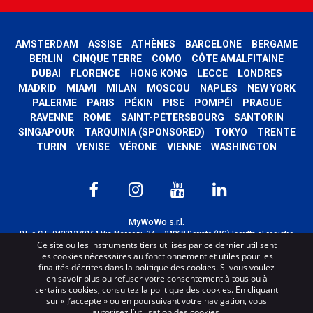
AMSTERDAM
ASSISE
ATHÈNES
BARCELONE
BERGAME
BERLIN
CINQUE TERRE
COMO
CÔTE AMALFITAINE
DUBAI
FLORENCE
HONG KONG
LECCE
LONDRES
MADRID
MIAMI
MILAN
MOSCOU
NAPLES
NEW YORK
PALERME
PARIS
PÉKIN
PISE
POMPÉI
PRAGUE
RAVENNE
ROME
SAINT-PÉTERSBOURG
SANTORIN
SINGAPOUR
TARQUINIA (SPONSORED)
TOKYO
TRENTE
TURIN
VENISE
VÉRONE
VIENNE
WASHINGTON
MyWoWo s.r.l.
P.I. e C.F. 04201270164 Via Marconi, 34 – 24068 Seriate (BG) Iscritta al registro
Ce site ou les instruments tiers utilisés par ce dernier utilisent
delle imprese di Bergamo con n° iscrizione 443941 – Cap.Soc. € 100.000,00 i.v.
les cookies nécessaires au fonctionnement et utiles pour les
TERMS AND CONDITIONS
-
CREDITS
finalités décrites dans la politique des cookies. Si vous voulez
en savoir plus ou refuser votre consentement à tous ou à
certains cookies, consultez la politique des cookies. En cliquant
sur « J’accepte » ou en poursuivant votre navigation, vous
autorisez l’utilisation des cookies.