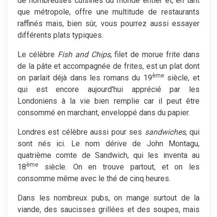
de nombreuses cuisines du monde entier et, en tant
que métropole, offre une multitude de restaurants
raffinés mais, bien sûr, vous pourrez aussi essayer
différents plats typiques.
Le célèbre
Fish and Chips
, filet de morue frite dans
de la pâte et accompagnée de frites, est un plat dont
ème
on parlait déjà dans les romans du 19
siècle, et
qui est encore aujourd'hui apprécié par les
Londoniens à la vie bien remplie car il peut être
consommé en marchant, enveloppé dans du papier.
Londres est célèbre aussi pour ses
sandwiches
, qui
sont nés ici. Le nom dérive de John Montagu,
quatrième comte de Sandwich, qui les inventa au
ème
18
siècle. On en trouve partout, et on les
consomme même avec le thé de cinq heures.
Dans les nombreux pubs, on mange surtout de la
viande, des saucisses grillées et des soupes, mais