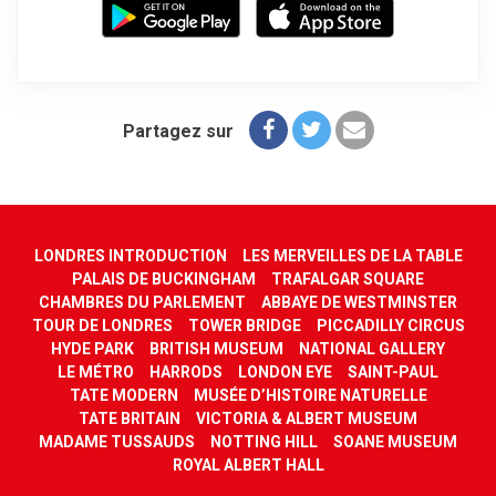
Partagez sur
LONDRES INTRODUCTION
LES MERVEILLES DE LA TABLE
PALAIS DE BUCKINGHAM
TRAFALGAR SQUARE
CHAMBRES DU PARLEMENT
ABBAYE DE WESTMINSTER
TOUR DE LONDRES
TOWER BRIDGE
PICCADILLY CIRCUS
HYDE PARK
BRITISH MUSEUM
NATIONAL GALLERY
LE MÉTRO
HARRODS
LONDON EYE
SAINT-PAUL
TATE MODERN
MUSÉE D’HISTOIRE NATURELLE
TATE BRITAIN
VICTORIA & ALBERT MUSEUM
MADAME TUSSAUDS
NOTTING HILL
SOANE MUSEUM
ROYAL ALBERT HALL