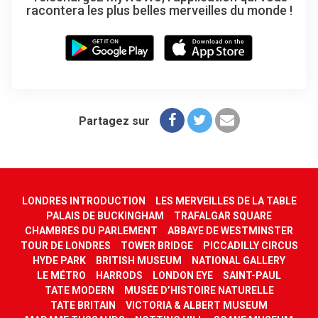
racontera les plus belles merveilles du monde !
Partagez sur
LONDRES INTRODUCTION
LES MERVEILLES DE LA TABLE
PALAIS DE BUCKINGHAM
TRAFALGAR SQUARE
CHAMBRES DU PARLEMENT
ABBAYE DE WESTMINSTER
TOUR DE LONDRES
TOWER BRIDGE
PICCADILLY CIRCUS
HYDE PARK
BRITISH MUSEUM
NATIONAL GALLERY
LE MÉTRO
HARRODS
LONDON EYE
SAINT-PAUL
TATE MODERN
MUSÉE D’HISTOIRE NATURELLE
TATE BRITAIN
VICTORIA & ALBERT MUSEUM