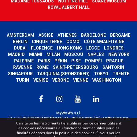
MADAME TUSSAUDS
NOTTING HILL
SOANE MUSEUM
ROYAL ALBERT HALL
AMSTERDAM
ASSISE
ATHÈNES
BARCELONE
BERGAME
BERLIN
CINQUE TERRE
COMO
CÔTE AMALFITAINE
DUBAI
FLORENCE
HONG KONG
LECCE
LONDRES
MADRID
MIAMI
MILAN
MOSCOU
NAPLES
NEW YORK
PALERME
PARIS
PÉKIN
PISE
POMPÉI
PRAGUE
RAVENNE
ROME
SAINT-PÉTERSBOURG
SANTORIN
SINGAPOUR
TARQUINIA (SPONSORED)
TOKYO
TRENTE
TURIN
VENISE
VÉRONE
VIENNE
WASHINGTON
MyWoWo s.r.l.
P.I. e C.F. 04201270164 Via Marconi, 34 – 24068 Seriate (BG) Iscritta al registro
Ce site ou les instruments tiers utilisés par ce dernier utilisent
delle imprese di Bergamo con n° iscrizione 443941 – Cap.Soc. € 100.000,00 i.v.
les cookies nécessaires au fonctionnement et utiles pour les
TERMS AND CONDITIONS
-
CREDITS
finalités décrites dans la politique des cookies. Si vous voulez