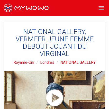
Togg
navi
NATIONAL GALLERY,
VERMEER JEUNE FEMME
DEBOUT JOUANT DU
VIRGINAL
Royame-Uni
Londres
NATIONAL GALLERY