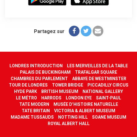
Partagez sur
LONDRES INTRODUCTION
LES MERVEILLES DE LA TABLE
PALAIS DE BUCKINGHAM
TRAFALGAR SQUARE
CHAMBRES DU PARLEMENT
ABBAYE DE WESTMINSTER
TOUR DE LONDRES
TOWER BRIDGE
PICCADILLY CIRCUS
HYDE PARK
BRITISH MUSEUM
NATIONAL GALLERY
LE MÉTRO
HARRODS
LONDON EYE
SAINT-PAUL
TATE MODERN
MUSÉE D’HISTOIRE NATURELLE
TATE BRITAIN
VICTORIA & ALBERT MUSEUM
MADAME TUSSAUDS
NOTTING HILL
SOANE MUSEUM
ROYAL ALBERT HALL