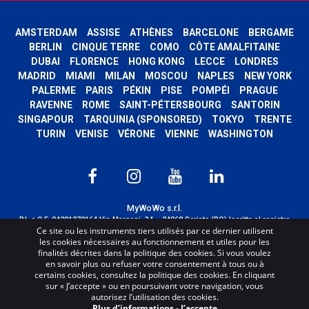
AMSTERDAM
ASSISE
ATHÈNES
BARCELONE
BERGAME
BERLIN
CINQUE TERRE
COMO
CÔTE AMALFITAINE
DUBAI
FLORENCE
HONG KONG
LECCE
LONDRES
MADRID
MIAMI
MILAN
MOSCOU
NAPLES
NEW YORK
PALERME
PARIS
PÉKIN
PISE
POMPÉI
PRAGUE
RAVENNE
ROME
SAINT-PÉTERSBOURG
SANTORIN
SINGAPOUR
TARQUINIA (SPONSORED)
TOKYO
TRENTE
TURIN
VENISE
VÉRONE
VIENNE
WASHINGTON
MyWoWo s.r.l.
P.I. e C.F. 04201270164 Via Marconi, 34 – 24068 Seriate (BG) Iscritta al registro
Ce site ou les instruments tiers utilisés par ce dernier utilisent
delle imprese di Bergamo con n° iscrizione 443941 – Cap.Soc. € 100.000,00 i.v.
les cookies nécessaires au fonctionnement et utiles pour les
TERMS AND CONDITIONS
-
CREDITS
finalités décrites dans la politique des cookies. Si vous voulez
en savoir plus ou refuser votre consentement à tous ou à
certains cookies, consultez la politique des cookies. En cliquant
sur « J’accepte » ou en poursuivant votre navigation, vous
autorisez l’utilisation des cookies.
Plus d’informations
-
J’accepte