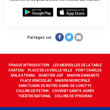
Partagez sur
PRAGUE INTRODUCTION
LES MERVEILLES DE LA TABLE
CHÂTEAU
PLACE DE LA VIEILLE-VILLE
PONT CHARLES
MALA STRANA
QUARTIER JUIF
MAISON DANSANTE
PLACE VENCESLAS
MAISON MUNICIPALE
SANCTUAIRE DE NOTRE-DAME-DE-LORETTE
COLLINE DE PETRIN
COUVENT SAINTE-AGNÈS
THÉÂTRE NATIONAL
COLLINE DE VYSEHRAD