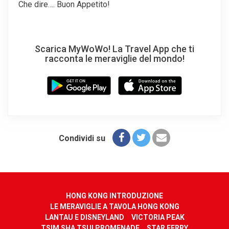
Che dire…. Buon Appetito!
Scarica MyWoWo! La Travel App che ti
racconta le meraviglie del mondo!
Condividi su
HONG KONG INTRODUZIONE
LE MERAVIGLIE A TAVOLA HONG KONG
LANTAU E DISNEYLAND
VICTORIA PEAK
TSIM SHA TSUI PROMENADE
STAR FERRY