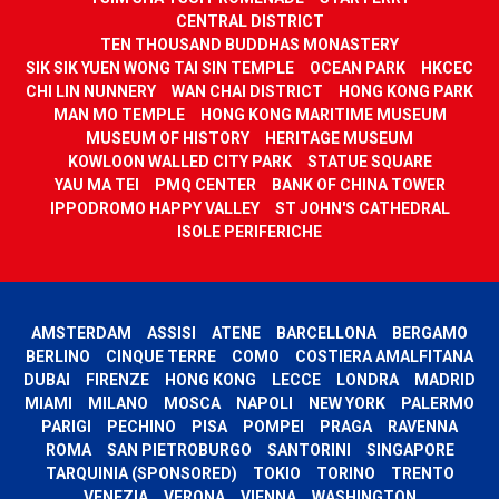
CENTRAL DISTRICT
TEN THOUSAND BUDDHAS MONASTERY
SIK SIK YUEN WONG TAI SIN TEMPLE
OCEAN PARK
HKCEC
CHI LIN NUNNERY
WAN CHAI DISTRICT
HONG KONG PARK
MAN MO TEMPLE
HONG KONG MARITIME MUSEUM
MUSEUM OF HISTORY
HERITAGE MUSEUM
KOWLOON WALLED CITY PARK
STATUE SQUARE
YAU MA TEI
PMQ CENTER
BANK OF CHINA TOWER
IPPODROMO HAPPY VALLEY
ST JOHN'S CATHEDRAL
ISOLE PERIFERICHE
AMSTERDAM
ASSISI
ATENE
BARCELLONA
BERGAMO
BERLINO
CINQUE TERRE
COMO
COSTIERA AMALFITANA
DUBAI
FIRENZE
HONG KONG
LECCE
LONDRA
MADRID
MIAMI
MILANO
MOSCA
NAPOLI
NEW YORK
PALERMO
PARIGI
PECHINO
PISA
POMPEI
PRAGA
RAVENNA
ROMA
SAN PIETROBURGO
SANTORINI
SINGAPORE
TARQUINIA (SPONSORED)
TOKIO
TORINO
TRENTO
VENEZIA
VERONA
VIENNA
WASHINGTON