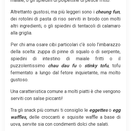
maiale, o gli spiedini di polpettine di pesce fritto.
Altrettanto gustosi, ma più leggeri sono i
cheung fun
,
dei rotolini di pasta di riso serviti in brodo con molti
altri ingredienti, o gli spiedini di tentacoli di calamaro
alla griglia.
Per chi ama osare cibi particolari c’è solo l’imbarazzo
della scelta: zuppa di pinne di squalo o di serpente,
spiedini di intestino di maiale fritti o il
puzzolentissimo
chau dau fu
o
stinky tofu
, tofu
fermentato a lungo dal fetore inquietante, ma molto
gustoso.
Una caratteristica comune a molti piatti è che vengono
serviti con salse piccanti!
Tra gli snack più comuni ti consiglio le
eggettes
o
egg
waffles
,
delle croccanti e squisite waffle a base di
uova, servite sia con condimenti dolci che salati.