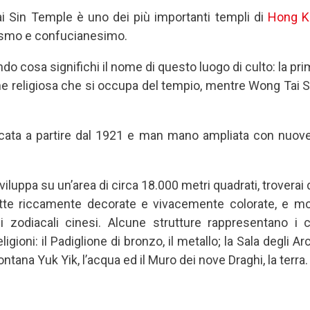
i Sin Temple è uno dei più importanti templi di
Hong K
oismo e confucianesimo.
o cosa significhi il nome di questo luogo di culto: la prim
e religiosa che si occupa del tempio, mentre Wong Tai S
icata a partire dal 1921 e man mano ampliata con nuove
sviluppa su un’area di circa 18.000 metri quadrati, troverai 
tte riccamente decorate e vivacemente colorate, e molt
i zodiacali cinesi. Alcune strutture rappresentano i c
igioni: il Padiglione di bronzo, il metallo; la Sala degli Arch
ontana Yuk Yik, l’acqua ed il Muro dei nove Draghi, la terra.