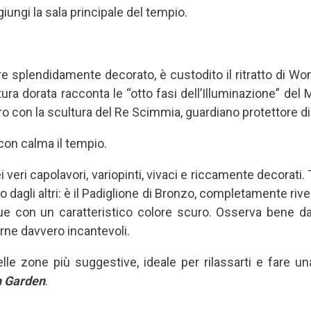
iungi la sala principale del tempio.
re splendidamente decorato, è custodito il ritratto di Wong
tura dorata racconta le “otto fasi dell’Illuminazione” del 
ltro con la scultura del Re Scimmia, guardiano protettore d
con calma il tempio.
ei veri capolavori, variopinti, vivaci e riccamente decorati
o dagli altri: è il Padiglione di Bronzo, completamente rivest
 con un caratteristico colore scuro. Osserva bene da vi
erne davvero incantevoli.
lle zone più suggestive, ideale per rilassarti e fare un
 Garden
.