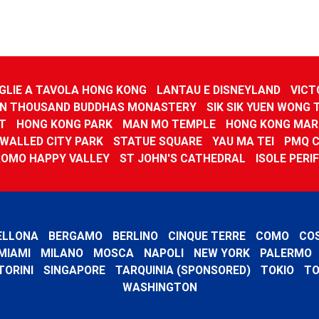
GLIE A TAVOLA HONG KONG
LANTAU E DISNEYLAND
VICT
N THOUSAND BUDDHAS MONASTERY
SIK SIK YUEN WONG 
T
HONG KONG PARK
MAN MO TEMPLE
HONG KONG MAR
WALLED CITY PARK
STATUE SQUARE
YAU MA TEI
PMQ 
ROMO HAPPY VALLEY
ST JOHN'S CATHEDRAL
ISOLE PERI
ELLONA
BERGAMO
BERLINO
CINQUE TERRE
COMO
CO
MIAMI
MILANO
MOSCA
NAPOLI
NEW YORK
PALERMO
TORINI
SINGAPORE
TARQUINIA (SPONSORED)
TOKIO
TO
WASHINGTON