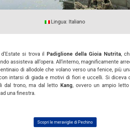
Lingua: Italiano
 d'Estate si trova il
Padiglione della Gioia Nutrita
, c
ando assisteva all'opera. All’interno, magnificamente arre
entinaio di allodole che volano verso una fenice, più una
n intarsi di giada e motivi di fiori e uccelli. Si dicev
li dal trono, ma dal letto
Kang
, ovvero un ampio letto
 ad una finestra.
Scopri le meraviglie di Pechino