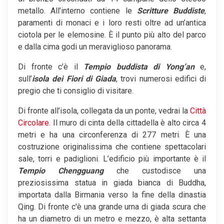
metallo. All’interno contiene le
Scritture Buddiste
,
paramenti di monaci e i loro resti oltre ad un’antica
ciotola per le elemosine. È il punto più alto del parco
e dalla cima godi un meraviglioso panorama.
Di fronte c’è il
Tempio buddista di Yong’an
e,
sull’
isola dei Fiori di Giada
, trovi numerosi edifici di
pregio che ti consiglio di visitare.
Di fronte all’isola, collegata da un ponte, vedrai la
Città
Circolare
. Il muro di cinta della cittadella è alto circa 4
metri e ha una circonferenza di 277 metri. È una
costruzione originalissima che contiene spettacolari
sale, torri e padiglioni. L’edificio più importante è il
Tempio Chengguang
che custodisce una
preziosissima statua in giada bianca di Buddha,
importata dalla Birmania verso la fine della dinastia
Qing. Di fronte c'è una grande urna di giada scura che
ha un diametro di un metro e mezzo, è alta settanta