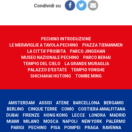
Condividi su
PECHINO INTRODUZIONE
LE MERAVIGLIE A TAVOLA PECHINO
PIAZZA TIENANMEN
LA CITTA' PROIBITA
PARCO JINGSHAN
MUSEO NAZIONALE PECHINO
PARCO BEIHAI
TEMPIO DEL CIELO
LA GRANDE MURAGLIA
PALAZZO D'ESTATE
TEMPIO YONGHE
SHICHAHAI HUTONG
TOMBE MING
AMSTERDAM
ASSISI
ATENE
BARCELLONA
BERGAMO
BERLINO
CINQUE TERRE
COMO
COSTIERA AMALFITANA
DUBAI
FIRENZE
HONG KONG
LECCE
LONDRA
MADRID
MIAMI
MILANO
MOSCA
NAPOLI
NEW YORK
PALERMO
PARIGI
PECHINO
PISA
POMPEI
PRAGA
RAVENNA