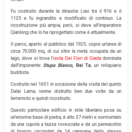
Fu costruito durante la dinastia Liao tra il 916 e il
1125 e fu ingrandito e modificato di continuo. La
ricostruzione più ampia, però, si deve all'imperatore
Qianlong che lo ha riprogettato come è attualmente.
Il parco, aperto al pubblico dal 1925, copre un'area di
circa 70.000 mq, di cui oltre la metà occupata da un
lago, dove si trova l’
isola Dei Fiori di Giada
dominata
dall'imponente
Stupa Bianco
, Bai Ta
, un reliquiario
buddista.
Costruito nel 1651 in occasione della visita del quinto
Dalai Lama, venne distrutto ben due volte da un
terremoto e quindi ricostruito.
Questo particolare edificio in stile tibetano posa su
un'enorme base di pietra, è alto 37 metri e sormontato
da una cupola a tazza rovesciata e da un pennacchio
di bronzo circondati da 14 campane dello stesso