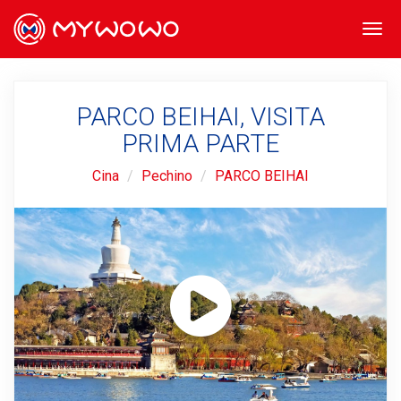
Togg
navi
PARCO BEIHAI, VISITA
PRIMA PARTE
Cina
Pechino
PARCO BEIHAI