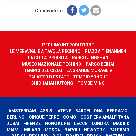
Condividi su
PECHINO INTRODUZIONE
LE MERAVIGLIE A TAVOLA PECHINO
PIAZZA TIENANMEN
LA CITTA' PROIBITA
PARCO JINGSHAN
MUSEO NAZIONALE PECHINO
PARCO BEIHAI
TEMPIO DEL CIELO
LA GRANDE MURAGLIA
PALAZZO D'ESTATE
TEMPIO YONGHE
SHICHAHAI HUTONG
TOMBE MING
AMSTERDAM
ASSISI
ATENE
BARCELLONA
BERGAMO
BERLINO
CINQUE TERRE
COMO
COSTIERA AMALFITANA
DUBAI
FIRENZE
HONG KONG
LECCE
LONDRA
MADRID
MIAMI
MILANO
MOSCA
NAPOLI
NEW YORK
PALERMO