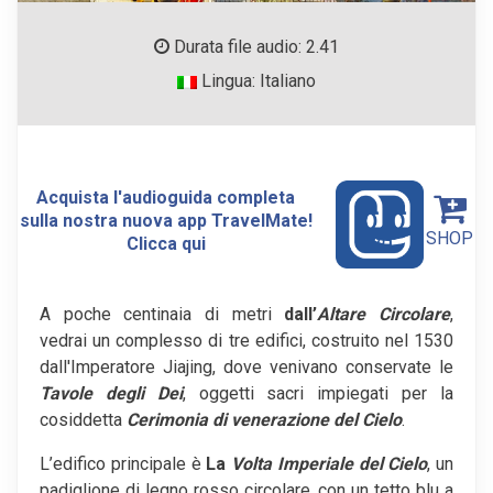
Durata file audio: 2.41
Lingua: Italiano
Acquista l'audioguida completa
sulla nostra nuova app TravelMate!
SHOP
Clicca qui
A poche centinaia di metri
dall’
Altare Circolare
,
vedrai un complesso di tre edifici, costruito nel 1530
dall'Imperatore Jiajing, dove venivano conservate le
Tavole degli Dei
, oggetti sacri impiegati per la
cosiddetta
Cerimonia di venerazione del Cielo
.
L’edifico principale è
La
Volta Imperiale del Cielo
, un
padiglione di legno rosso circolare, con un tetto blu a