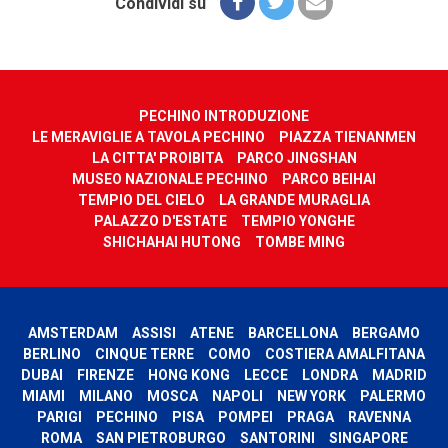
Condividi su
PECHINO INTRODUZIONE
LE MERAVIGLIE A TAVOLA PECHINO
PIAZZA TIENANMEN
LA CITTA' PROIBITA
PARCO JINGSHAN
MUSEO NAZIONALE PECHINO
PARCO BEIHAI
TEMPIO DEL CIELO
LA GRANDE MURAGLIA
PALAZZO D'ESTATE
TEMPIO YONGHE
SHICHAHAI HUTONG
TOMBE MING
AMSTERDAM
ASSISI
ATENE
BARCELLONA
BERGAMO
BERLINO
CINQUE TERRE
COMO
COSTIERA AMALFITANA
DUBAI
FIRENZE
HONG KONG
LECCE
LONDRA
MADRID
MIAMI
MILANO
MOSCA
NAPOLI
NEW YORK
PALERMO
PARIGI
PECHINO
PISA
POMPEI
PRAGA
RAVENNA
ROMA
SAN PIETROBURGO
SANTORINI
SINGAPORE