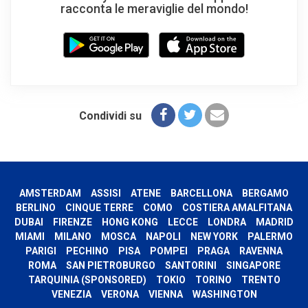
racconta le meraviglie del mondo!
Condividi su
AMSTERDAM
ASSISI
ATENE
BARCELLONA
BERGAMO
BERLINO
CINQUE TERRE
COMO
COSTIERA AMALFITANA
DUBAI
FIRENZE
HONG KONG
LECCE
LONDRA
MADRID
MIAMI
MILANO
MOSCA
NAPOLI
NEW YORK
PALERMO
PARIGI
PECHINO
PISA
POMPEI
PRAGA
RAVENNA
ROMA
SAN PIETROBURGO
SANTORINI
SINGAPORE
TARQUINIA (SPONSORED)
TOKIO
TORINO
TRENTO
VENEZIA
VERONA
VIENNA
WASHINGTON