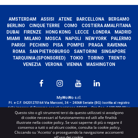
AMSTERDAM
ASSISI
ATENE
BARCELLONA
BERGAMO
BERLINO
CINQUE TERRE
COMO
COSTIERA AMALFITANA
DUBAI
FIRENZE
HONG KONG
LECCE
LONDRA
MADRID
MIAMI
MILANO
MOSCA
NAPOLI
NEW YORK
PALERMO
PARIGI
PECHINO
PISA
POMPEI
PRAGA
RAVENNA
ROMA
SAN PIETROBURGO
SANTORINI
SINGAPORE
TARQUINIA (SPONSORED)
TOKIO
TORINO
TRENTO
VENEZIA
VERONA
VIENNA
WASHINGTON
MyWoWo s.r.l.
P.I. e C.F. 04201270164 Via Marconi, 34 – 24068 Seriate (BG) Iscritta al registro
delle imprese di Bergamo con n° iscrizione 443941 – Cap.Soc. € 100.000,00 i.v.
Questo sito o gli strumenti terzi da questo utilizzati si avvalgono
TERMS AND CONDITIONS
-
CREDITS
di cookie necessari al funzionamento ed utili alle finalità
illustrate nella cookie policy. Se vuoi saperne di più o negare il
consenso a tutti o ad alcuni cookie, consulta la cookie policy.
Cliccando su 'Accetto' o proseguendo la navigazione acconsenti
all'uso dei cookie.