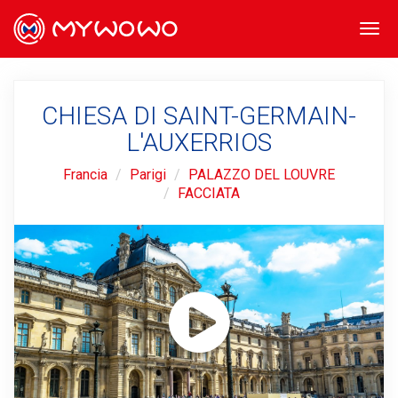
Togg
navi
CHIESA DI SAINT-GERMAIN-
L'AUXERRIOS
Francia
Parigi
PALAZZO DEL LOUVRE
FACCIATA