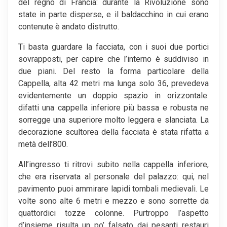
del regno di Francia: durante la Rivoluzione sono
state in parte disperse, e il baldacchino in cui erano
contenute è andato distrutto.
Ti basta guardare la facciata, con i suoi due portici
sovrapposti, per capire che l’interno è suddiviso in
due piani. Del resto la forma particolare della
Cappella, alta 42 metri ma lunga solo 36, prevedeva
evidentemente un doppio spazio in orizzontale:
difatti una cappella inferiore più bassa e robusta ne
sorregge una superiore molto leggera e slanciata. La
decorazione scultorea della facciata è stata rifatta a
metà dell’800.
All’ingresso ti ritrovi subito nella cappella inferiore,
che era riservata al personale del palazzo: qui, nel
pavimento puoi ammirare lapidi tombali medievali. Le
volte sono alte 6 metri e mezzo e sono sorrette da
quattordici tozze colonne. Purtroppo l’aspetto
d’insieme risulta un po’ falsato dai pesanti restauri