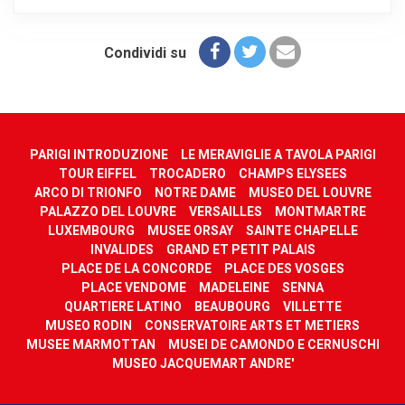
Condividi su
PARIGI INTRODUZIONE
LE MERAVIGLIE A TAVOLA PARIGI
TOUR EIFFEL
TROCADERO
CHAMPS ELYSEES
ARCO DI TRIONFO
NOTRE DAME
MUSEO DEL LOUVRE
PALAZZO DEL LOUVRE
VERSAILLES
MONTMARTRE
LUXEMBOURG
MUSEE ORSAY
SAINTE CHAPELLE
INVALIDES
GRAND ET PETIT PALAIS
PLACE DE LA CONCORDE
PLACE DES VOSGES
PLACE VENDOME
MADELEINE
SENNA
QUARTIERE LATINO
BEAUBOURG
VILLETTE
MUSEO RODIN
CONSERVATOIRE ARTS ET METIERS
MUSEE MARMOTTAN
MUSEI DE CAMONDO E CERNUSCHI
MUSEO JACQUEMART ANDRE'