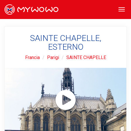
Togg
navi
SAINTE CHAPELLE,
ESTERNO
Francia
Parigi
SAINTE CHAPELLE