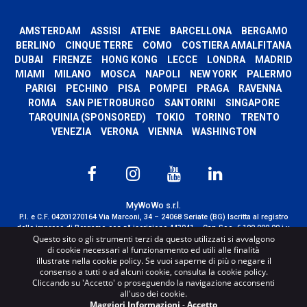
AMSTERDAM
ASSISI
ATENE
BARCELLONA
BERGAMO
BERLINO
CINQUE TERRE
COMO
COSTIERA AMALFITANA
DUBAI
FIRENZE
HONG KONG
LECCE
LONDRA
MADRID
MIAMI
MILANO
MOSCA
NAPOLI
NEW YORK
PALERMO
PARIGI
PECHINO
PISA
POMPEI
PRAGA
RAVENNA
ROMA
SAN PIETROBURGO
SANTORINI
SINGAPORE
TARQUINIA (SPONSORED)
TOKIO
TORINO
TRENTO
VENEZIA
VERONA
VIENNA
WASHINGTON
MyWoWo s.r.l.
P.I. e C.F. 04201270164 Via Marconi, 34 – 24068 Seriate (BG) Iscritta al registro
delle imprese di Bergamo con n° iscrizione 443941 – Cap.Soc. € 100.000,00 i.v.
Questo sito o gli strumenti terzi da questo utilizzati si avvalgono
TERMS AND CONDITIONS
-
CREDITS
di cookie necessari al funzionamento ed utili alle finalità
illustrate nella cookie policy. Se vuoi saperne di più o negare il
consenso a tutti o ad alcuni cookie, consulta la cookie policy.
Cliccando su 'Accetto' o proseguendo la navigazione acconsenti
all'uso dei cookie.
Maggiori Informazioni
-
Accetto