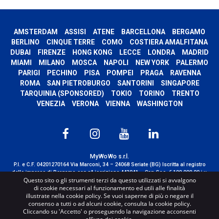
AMSTERDAM
ASSISI
ATENE
BARCELLONA
BERGAMO
BERLINO
CINQUE TERRE
COMO
COSTIERA AMALFITANA
DUBAI
FIRENZE
HONG KONG
LECCE
LONDRA
MADRID
MIAMI
MILANO
MOSCA
NAPOLI
NEW YORK
PALERMO
PARIGI
PECHINO
PISA
POMPEI
PRAGA
RAVENNA
ROMA
SAN PIETROBURGO
SANTORINI
SINGAPORE
TARQUINIA (SPONSORED)
TOKIO
TORINO
TRENTO
VENEZIA
VERONA
VIENNA
WASHINGTON
MyWoWo s.r.l.
P.I. e C.F. 04201270164 Via Marconi, 34 – 24068 Seriate (BG) Iscritta al registro
delle imprese di Bergamo con n° iscrizione 443941 – Cap.Soc. € 100.000,00 i.v.
Questo sito o gli strumenti terzi da questo utilizzati si avvalgono
TERMS AND CONDITIONS
-
CREDITS
di cookie necessari al funzionamento ed utili alle finalità
illustrate nella cookie policy. Se vuoi saperne di più o negare il
consenso a tutti o ad alcuni cookie, consulta la cookie policy.
Cliccando su 'Accetto' o proseguendo la navigazione acconsenti