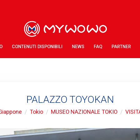
O
CONTENUTI DISPONIBILI
NEWS
FAQ
PARTNER
PALAZZO TOYOKAN
Giappone
Tokio
MUSEO NAZIONALE TOKIO
VISIT