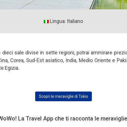
Lingua: Italiano
in dieci sale divise in sette regioni, potrai ammirare prezi
Cina, Corea, Sud-Est asiatico, India, Medio Oriente e Pak
e Egizia.
Scopri le meraviglie di Tokio
oWo! La Travel App che ti racconta le meravigli