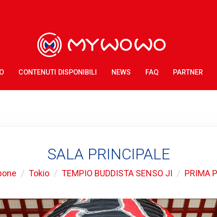
O
CONTENUTI DISPONIBILI
NEWS
FAQ
PARTNER
SALA PRINCIPALE
pone
Tokio
TEMPIO BUDDISTA SENSO JI
PRIMA 