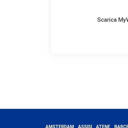
Scarica MyW
AMSTERDAM
ASSISI
ATENE
BARC