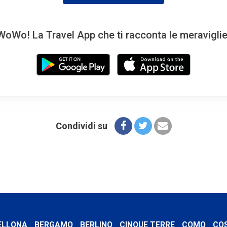
oWo! La Travel App che ti racconta le meravigli
Condividi su
ELLONA
BERGAMO
BERLINO
CINQUE TERRE
COMO
CO