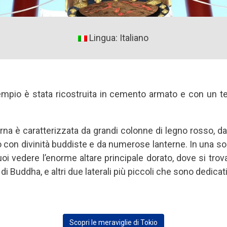
Lingua: Italiano
empio è stata ricostruita in cemento armato e con un tet
rna è caratterizzata da grandi colonne di legno rosso, d
o con divinità buddiste e da numerose lanterne. In una so
oi vedere l’enorme altare principale dorato, dove si trov
a di Buddha, e altri due laterali più piccoli che sono dedica
Scopri le meraviglie di Tokio