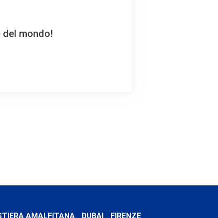
e del mondo!
STIERA AMALFITANA
DUBAI
FIRENZE