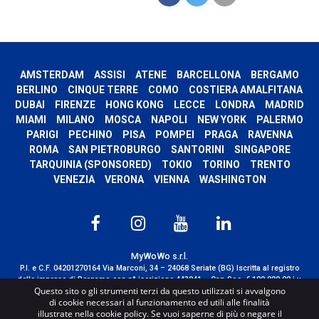
AMSTERDAM
ASSISI
ATENE
BARCELLONA
BERGAMO
BERLINO
CINQUE TERRE
COMO
COSTIERA AMALFITANA
DUBAI
FIRENZE
HONG KONG
LECCE
LONDRA
MADRID
MIAMI
MILANO
MOSCA
NAPOLI
NEW YORK
PALERMO
PARIGI
PECHINO
PISA
POMPEI
PRAGA
RAVENNA
ROMA
SAN PIETROBURGO
SANTORINI
SINGAPORE
TARQUINIA (SPONSORED)
TOKIO
TORINO
TRENTO
VENEZIA
VERONA
VIENNA
WASHINGTON
MyWoWo s.r.l.
P.I. e C.F. 04201270164 Via Marconi, 34 – 24068 Seriate (BG) Iscritta al registro
delle imprese di Bergamo con n° iscrizione 443941 – Cap.Soc. € 100.000,00 i.v.
Questo sito o gli strumenti terzi da questo utilizzati si avvalgono
TERMS AND CONDITIONS
-
CREDITS
di cookie necessari al funzionamento ed utili alle finalità
illustrate nella cookie policy. Se vuoi saperne di più o negare il