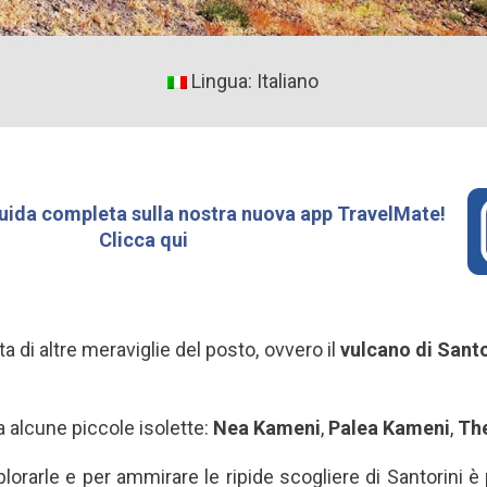
Lingua: Italiano
uida completa sulla nostra nuova app TravelMate!
Clicca qui
a di altre meraviglie del posto, ovvero il
vulcano
di Santo
a alcune piccole isolette:
Nea Kameni
,
Palea Kameni
,
The
lorarle e per ammirare le ripide scogliere di Santorini è