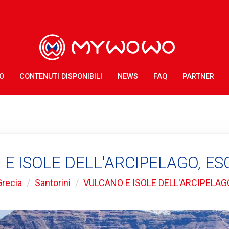
O
CONTENUTI DISPONIBILI
NEWS
FAQ
PARTNER
E ISOLE DELL'ARCIPELAGO, E
Grecia
Santorini
VULCANO E ISOLE DELL'ARCIPELAG