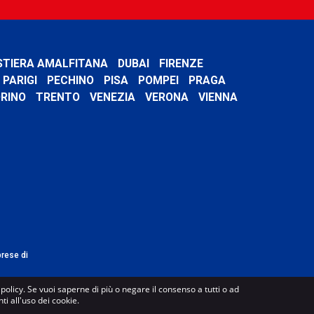
STIERA AMALFITANA
DUBAI
FIRENZE
PARIGI
PECHINO
PISA
POMPEI
PRAGA
RINO
TRENTO
VENEZIA
VERONA
VIENNA
prese di
e policy. Se vuoi saperne di più o negare il consenso a tutti o ad
i all'uso dei cookie.