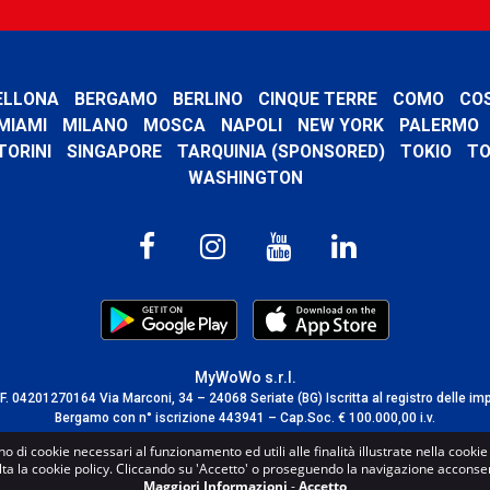
ELLONA
BERGAMO
BERLINO
CINQUE TERRE
COMO
CO
MIAMI
MILANO
MOSCA
NAPOLI
NEW YORK
PALERMO
TORINI
SINGAPORE
TARQUINIA (SPONSORED)
TOKIO
TO
WASHINGTON
MyWoWo s.r.l.
C.F. 04201270164 Via Marconi, 34 – 24068 Seriate (BG) Iscritta al registro delle im
Bergamo con n° iscrizione 443941 – Cap.Soc. € 100.000,00 i.v.
TERMS AND CONDITIONS
-
CREDITS
no di cookie necessari al funzionamento ed utili alle finalità illustrate nella cooki
lta la cookie policy. Cliccando su 'Accetto' o proseguendo la navigazione acconsent
Maggiori Informazioni
-
Accetto