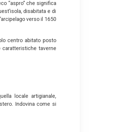
eco “aspro” che significa
est’isola, disabitata e di
l’arcipelago verso il 1650
olo centro abitato posto
 caratteristiche taverne
lla locale artigianale,
estero. Indovina come si