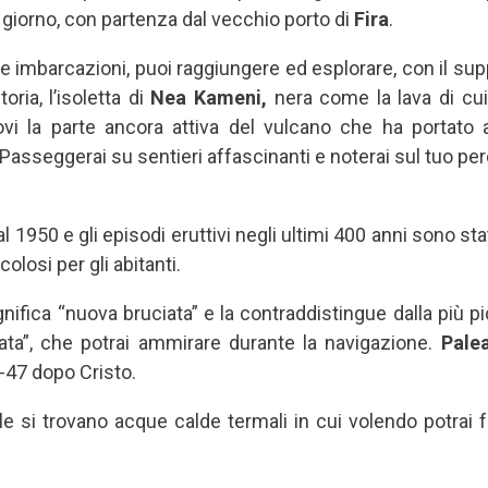
i giorno, con partenza dal vecchio porto di
Fira
.
he imbarcazioni, puoi raggiungere ed esplorare, con il sup
oria, l’isoletta di
Nea Kameni,
nera come la lava di cu
ovi la parte ancora attiva del vulcano che ha portato 
. Passeggerai su sentieri affascinanti e noterai sul tuo per
al 1950 e gli episodi eruttivi negli ultimi 400 anni sono sta
colosi per gli abitanti.
nifica “nuova bruciata” e la contraddistingue dalla più p
iata”, che potrai ammirare durante la navigazione.
Pale
46-47 dopo Cristo.
e si trovano acque calde termali in cui volendo potrai 