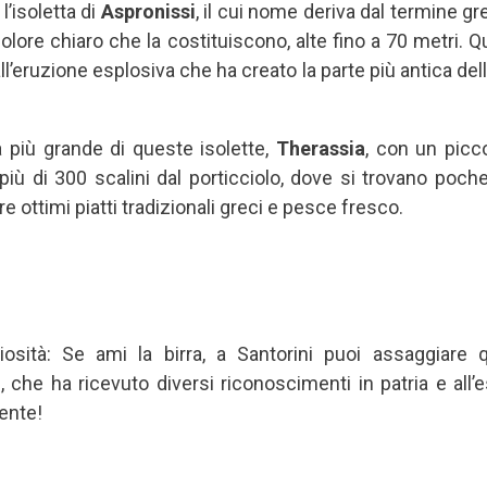
l’isoletta di
Aspronissi
, il cui nome deriva dal termine gr
olore chiaro che la costituiscono, alte fino a 70 metri. Qu
 all’eruzione esplosiva che ha creato la parte più antica del
 più grande di queste isolette,
Therassia
, con un picc
più di 300 scalini dal porticciolo, dove si trovano poche
e ottimi piatti tradizionali greci e pesce fresco.
osità: Se ami la birra, a Santorini puoi assaggiare que
 che ha ricevuto diversi riconoscimenti in patria e all’
ente!