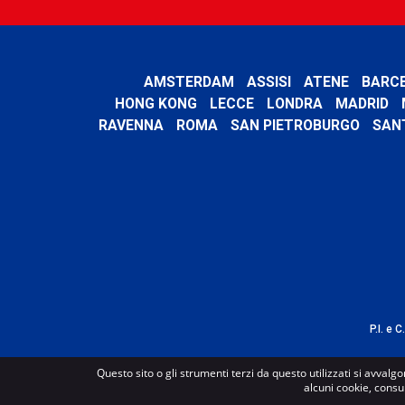
AMSTERDAM
ASSISI
ATENE
BARC
HONG KONG
LECCE
LONDRA
MADRID
RAVENNA
ROMA
SAN PIETROBURGO
SAN
P.I. e 
Questo sito o gli strumenti terzi da questo utilizzati si avvalgo
alcuni cookie, consu