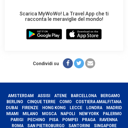
Scarica MyWoWo! La Travel App che ti
racconta le meraviglie del mondo!
Condividi su
AMSTERDAM
ASSISI
ATENE
BARCELLONA
BERGAMO
BERLINO
CINQUE TERRE
COMO
COSTIERA AMALFITANA
DUBAI
FIRENZE
HONG KONG
LECCE
LONDRA
MADRID
MIAMI
MILANO
MOSCA
NAPOLI
NEW YORK
PALERMO
PARIGI
PECHINO
PISA
POMPEI
PRAGA
RAVENNA
ROMA
SAN PIETROBURGO
SANTORINI
SINGAPORE