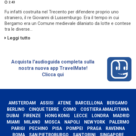
2.43
Fu infatti costruita nel Trecento per difendere proprio uno
straniero, il re Giovanni di Lussemburgo. Era il tempo in cui
Bergamo era un Comune medievale dilaniato da lotte e contese
tra le diverse...
Leggi tutto
Acquista l'audioguida completa sulla
nostra nuova app TravelMate!
Clicca qui
AMSTERDAM
ASSISI
ATENE
BARCELLONA
BERGAMO
BERLINO
CINQUE TERRE
COMO
COSTIERA AMALFITANA
DUBAI
FIRENZE
HONG KONG
LECCE
LONDRA
MADRID
MIAMI
MILANO
MOSCA
NAPOLI
NEW YORK
PALERMO
PARIGI
PECHINO
PISA
POMPEI
PRAGA
RAVENNA
ROMA
SAN PIETROBURGO
SANTORINI
SINGAPORE