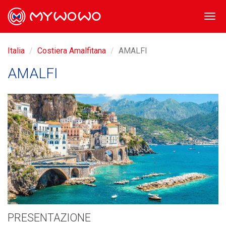
Togg
navi
Italia
Costiera Amalfitana
AMALFI
AMALFI
PRESENTAZIONE