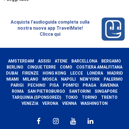
Acquista l'audioguida completa sulla
nostra nuova app TravelMate!
Clicca qui
AMSTERDAM
ASSISI
ATENE
BARCELLONA
BERGAMO
BERLINO
CINQUE TERRE
COMO
COSTIERA AMALFITANA
DUBAI
FIRENZE
HONG KONG
LECCE
LONDRA
MADRID
MIAMI
MILANO
MOSCA
NAPOLI
NEW YORK
PALERMO
PARIGI
PECHINO
PISA
POMPEI
PRAGA
RAVENNA
ROMA
SAN PIETROBURGO
SANTORINI
SINGAPORE
TARQUINIA (SPONSORED)
TOKIO
TORINO
TRENTO
VENEZIA
VERONA
VIENNA
WASHINGTON