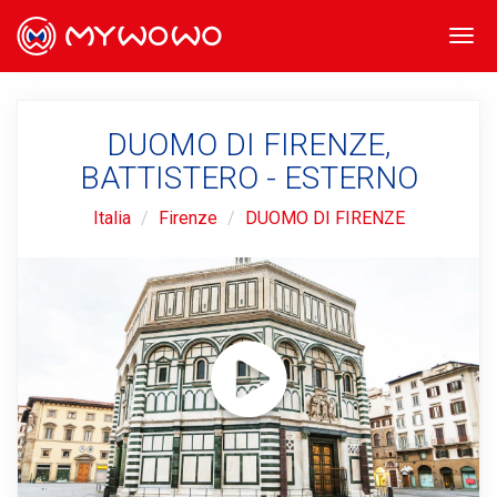
Togg
navi
DUOMO DI FIRENZE,
BATTISTERO - ESTERNO
Italia
Firenze
DUOMO DI FIRENZE