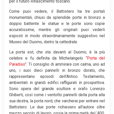
per il futuro Rinascimento toscano.
Come puoi vedere, il Battistero ha tre portali
monumentali, chiusi da splendide porte in bronzo a
doppio battente: le statue e le porte sono copie
accuratissime, mentre gli originali puoi vederli
esposti in modo straordinariamente suggestivo nel
Museo del Duomo, dietro la cattedrale.
La porta est, che sta davanti al Duomo, è la più
celebre e fu definita da Michelangelo “
Porta del
Paradiso
”. Ti consiglio di ammirare con calma, uno ad
uno, i suoi dieci pannelli in bronzo dorato, che
rappresentano episodi dell’Antico Testamento,
ambientati in grandi edifici raffigurati in prospettiva.
Sono opera del grande scultore e orafo Lorenzo
Ghiberti, così come i ventotto pannelli della porta alla
sua destra, la porta nord, che varcherai per entrare nel
Battistero. Le due porte richiesero all’autore oltre
mezzo secolo di lavoro, ossia la prima metà del ’400.