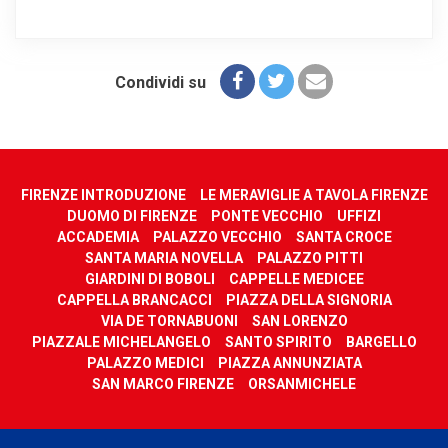
Condividi su
FIRENZE INTRODUZIONE
LE MERAVIGLIE A TAVOLA FIRENZE
DUOMO DI FIRENZE
PONTE VECCHIO
UFFIZI
ACCADEMIA
PALAZZO VECCHIO
SANTA CROCE
SANTA MARIA NOVELLA
PALAZZO PITTI
GIARDINI DI BOBOLI
CAPPELLE MEDICEE
CAPPELLA BRANCACCI
PIAZZA DELLA SIGNORIA
VIA DE TORNABUONI
SAN LORENZO
PIAZZALE MICHELANGELO
SANTO SPIRITO
BARGELLO
PALAZZO MEDICI
PIAZZA ANNUNZIATA
SAN MARCO FIRENZE
ORSANMICHELE