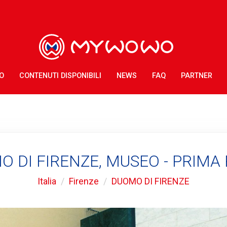
O
CONTENUTI DISPONIBILI
NEWS
FAQ
PARTNER
 DI FIRENZE, MUSEO - PRIMA
Italia
Firenze
DUOMO DI FIRENZE