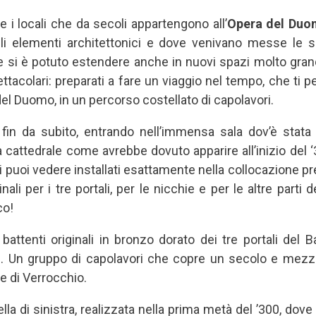
 i locali che da secoli appartengono all’
Opera del Du
li elementi architettonici e dove venivano messe le sc
te si è potuto estendere anche in nuovi spazi molto gr
ttacolari: preparati a fare un viaggio nel tempo, che ti p
del Duomo, in un percorso costellato di capolavori.
fin da subito, entrando nell’immensa sala dov’è stata 
la cattedrale come avrebbe dovuto apparire all’inizio del 
 puoi vedere installati esattamente nella collocazione prev
nali per i tre portali, per le nicchie e per le altre parti 
co!
battenti originali in bronzo dorato dei tre portali del B
ari. Un gruppo di capolavori che copre un secolo e mezzo 
e di Verrocchio.
ella di sinistra, realizzata nella prima metà del ’300, dov