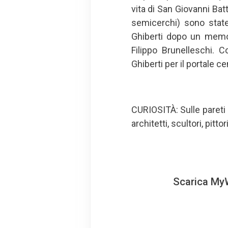
vita di San Giovanni Bat
semicerchi) sono stat
Ghiberti dopo un memor
Filippo Brunelleschi. C
Ghiberti per il portale c
CURIOSITÀ: Sulle pareti d
architetti, scultori, pit
Scarica MyW