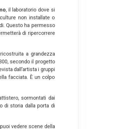
omo
, il laboratorio dove si
ulture non installate o
andi. Questo ha permesso
ermetterà di ripercorrere
ricostruita a grandezza
‘300, secondo il progetto
ista dall’artista i gruppi
della facciata. È un colpo
attistero, sormontati dai
di storia dalla porta di
e puoi vedere scene della