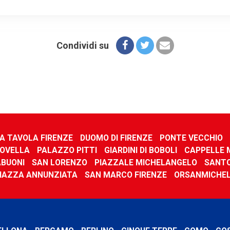
Condividi su
 A TAVOLA FIRENZE
DUOMO DI FIRENZE
PONTE VECCHIO
NOVELLA
PALAZZO PITTI
GIARDINI DI BOBOLI
CAPPELLE 
ABUONI
SAN LORENZO
PIAZZALE MICHELANGELO
SANTO
IAZZA ANNUNZIATA
SAN MARCO FIRENZE
ORSANMICHE