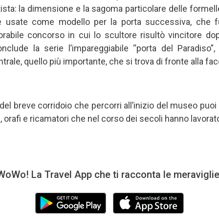
tista: la dimensione e la sagoma particolare delle forme
e usate come modello per la porta successiva, che 
abile concorso in cui lo scultore risultò vincitore do
onclude la serie l’impareggiabile “porta del Paradiso”,
entrale, quello più importante, che si trova di fronte alla f
el breve corridoio che percorri all’inizio del museo puoi l
tori, orafi e ricamatori che nel corso dei secoli hanno lavor
oWo! La Travel App che ti racconta le meravigli