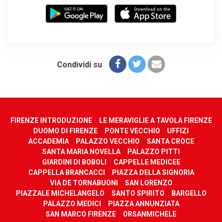
Condividi su
FIRENZE INTRODUZIONE
LE MERAVIGLIE A TAVOLA FIRENZE
DUOMO DI FIRENZE
PONTE VECCHIO
UFFIZI
ACCADEMIA
PALAZZO VECCHIO
SANTA CROCE
SANTA MARIA NOVELLA
PALAZZO PITTI
GIARDINI DI BOBOLI
CAPPELLE MEDICEE
CAPPELLA BRANCACCI
PIAZZA DELLA SIGNORIA
VIA DE TORNABUONI
SAN LORENZO
PIAZZALE MICHELANGELO
SANTO SPIRITO
BARGELLO
PALAZZO MEDICI
PIAZZA ANNUNZIATA
SAN MARCO FIRENZE
ORSANMICHELE