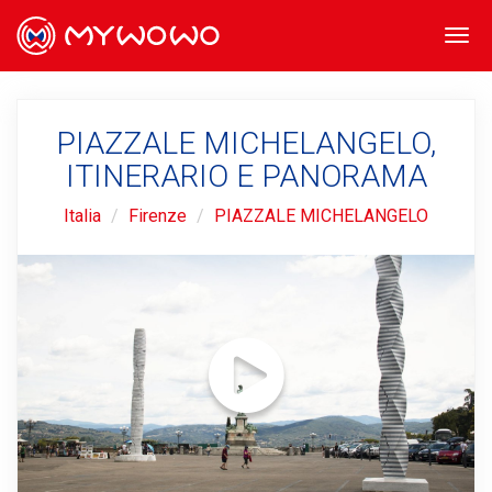
Togg
navi
PIAZZALE MICHELANGELO,
ITINERARIO E PANORAMA
Italia
Firenze
PIAZZALE MICHELANGELO