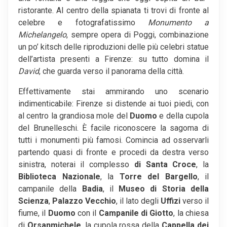
ristorante. Al centro della spianata ti trovi di fronte al
celebre e fotografatissimo
Monumento a
Michelangelo
, sempre opera di Poggi, combinazione
un po’ kitsch delle riproduzioni delle più celebri statue
dell’artista presenti a Firenze: su tutto domina il
David
, che guarda verso il panorama della città.
Effettivamente stai ammirando uno scenario
indimenticabile: Firenze si distende ai tuoi piedi, con
al centro la grandiosa mole del
Duomo
e della cupola
del Brunelleschi. È facile riconoscere la sagoma di
tutti i monumenti più famosi. Comincia ad osservarli
partendo quasi di fronte e procedi da destra verso
sinistra, noterai il complesso
di Santa Croce
, la
Biblioteca Nazionale
, la
Torre del Bargello
, il
campanile della
Badia
, il
Museo di Storia della
Scienza
,
Palazzo Vecchio
, il lato degli
Uffizi
verso il
fiume, il
Duomo
con il
Campanile di Giotto
, la chiesa
di
Orsanmichele
, la cupola rossa della
Cappella dei