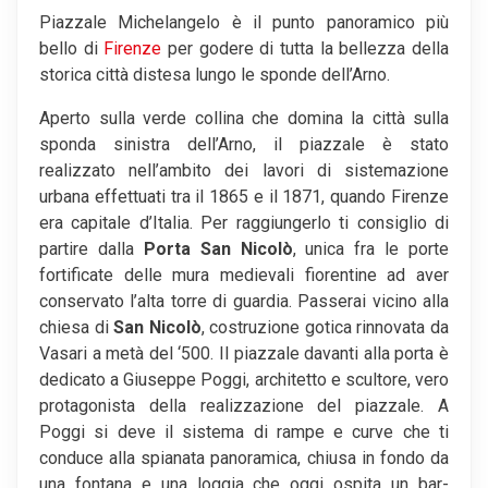
Piazzale Michelangelo è il punto panoramico più
bello di
Firenze
per godere di tutta la bellezza della
storica città distesa lungo le sponde dell’Arno.
Aperto sulla verde collina che domina la città sulla
sponda sinistra dell’Arno, il piazzale è stato
realizzato nell’ambito dei lavori di sistemazione
urbana effettuati tra il 1865 e il 1871, quando Firenze
era capitale d’Italia. Per raggiungerlo ti consiglio di
partire dalla
Porta San Nicolò
, unica fra le porte
fortificate delle mura medievali fiorentine ad aver
conservato l’alta torre di guardia. Passerai vicino alla
chiesa di
San Nicolò
, costruzione gotica rinnovata da
Vasari a metà del ‘500. Il piazzale davanti alla porta è
dedicato a Giuseppe Poggi, architetto e scultore, vero
protagonista della realizzazione del piazzale. A
Poggi si deve il sistema di rampe e curve che ti
conduce alla spianata panoramica, chiusa in fondo da
una fontana e una loggia che oggi ospita un bar-