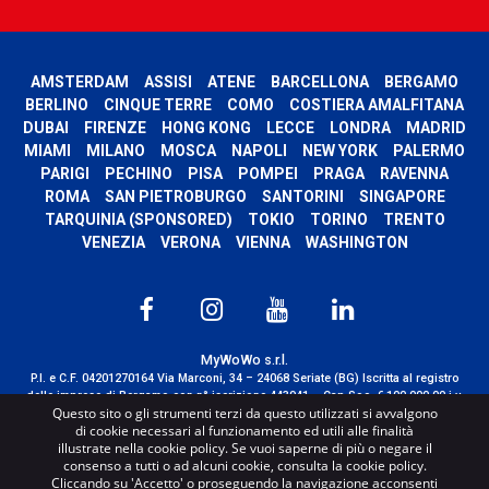
AMSTERDAM
ASSISI
ATENE
BARCELLONA
BERGAMO
BERLINO
CINQUE TERRE
COMO
COSTIERA AMALFITANA
DUBAI
FIRENZE
HONG KONG
LECCE
LONDRA
MADRID
MIAMI
MILANO
MOSCA
NAPOLI
NEW YORK
PALERMO
PARIGI
PECHINO
PISA
POMPEI
PRAGA
RAVENNA
ROMA
SAN PIETROBURGO
SANTORINI
SINGAPORE
TARQUINIA (SPONSORED)
TOKIO
TORINO
TRENTO
VENEZIA
VERONA
VIENNA
WASHINGTON
MyWoWo s.r.l.
P.I. e C.F. 04201270164 Via Marconi, 34 – 24068 Seriate (BG) Iscritta al registro
delle imprese di Bergamo con n° iscrizione 443941 – Cap.Soc. € 100.000,00 i.v.
Questo sito o gli strumenti terzi da questo utilizzati si avvalgono
TERMS AND CONDITIONS
-
CREDITS
di cookie necessari al funzionamento ed utili alle finalità
illustrate nella cookie policy. Se vuoi saperne di più o negare il
consenso a tutti o ad alcuni cookie, consulta la cookie policy.
Cliccando su 'Accetto' o proseguendo la navigazione acconsenti