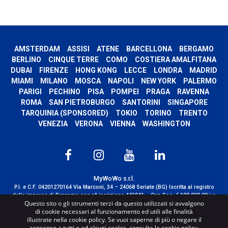
AMSTERDAM
ASSISI
ATENE
BARCELLONA
BERGAMO
BERLINO
CINQUE TERRE
COMO
COSTIERA AMALFITANA
DUBAI
FIRENZE
HONG KONG
LECCE
LONDRA
MADRID
MIAMI
MILANO
MOSCA
NAPOLI
NEW YORK
PALERMO
PARIGI
PECHINO
PISA
POMPEI
PRAGA
RAVENNA
ROMA
SAN PIETROBURGO
SANTORINI
SINGAPORE
TARQUINIA (SPONSORED)
TOKIO
TORINO
TRENTO
VENEZIA
VERONA
VIENNA
WASHINGTON
MyWoWo s.r.l.
P.I. e C.F. 04201270164 Via Marconi, 34 – 24068 Seriate (BG) Iscritta al registro
delle imprese di Bergamo con n° iscrizione 443941 – Cap.Soc. € 100.000,00 i.v.
Questo sito o gli strumenti terzi da questo utilizzati si avvalgono
TERMS AND CONDITIONS
-
CREDITS
di cookie necessari al funzionamento ed utili alle finalità
illustrate nella cookie policy. Se vuoi saperne di più o negare il
consenso a tutti o ad alcuni cookie, consulta la cookie policy.