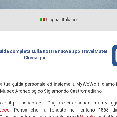
Lingua: Italiano
uida completa sulla nostra nuova app TravelMate!
Clicca qui
la tua guida personale ed insieme a MyWoWo ti diamo i
il Museo Archeologico Sigismondo Castromediano.
 è il più antico della Puglia e ci conduce in un viaggi
ecce
. Pensa che fu fondato nel lontano 1868 da
allino, patriota liberale, ostile ai re di
Napoli
e addirittu