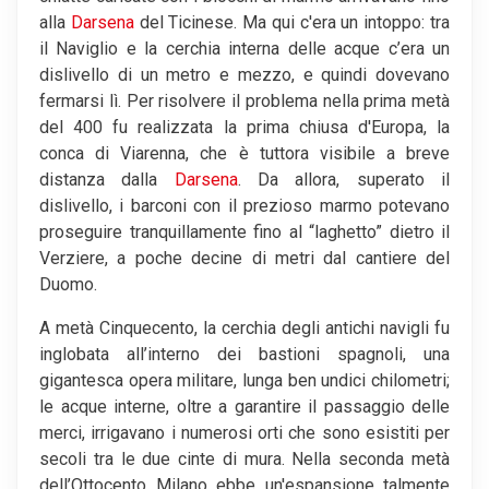
alla
Darsena
del Ticinese. Ma qui c'era un intoppo: tra
il Naviglio e la cerchia interna delle acque c’era un
dislivello di un metro e mezzo, e quindi dovevano
fermarsi lì. Per risolvere il problema nella prima metà
del 400 fu realizzata la prima chiusa d'Europa, la
conca di Viarenna, che è tuttora visibile a breve
distanza dalla
Darsena
. Da allora, superato il
dislivello, i barconi con il prezioso marmo potevano
proseguire tranquillamente fino al “laghetto” dietro il
Verziere, a poche decine di metri dal cantiere del
Duomo.
A metà Cinquecento, la cerchia degli antichi navigli fu
inglobata all’interno dei bastioni spagnoli, una
gigantesca opera militare, lunga ben undici chilometri;
le acque interne, oltre a garantire il passaggio delle
merci, irrigavano i numerosi orti che sono esistiti per
secoli tra le due cinte di mura. Nella seconda metà
dell’Ottocento Milano ebbe un'espansione talmente