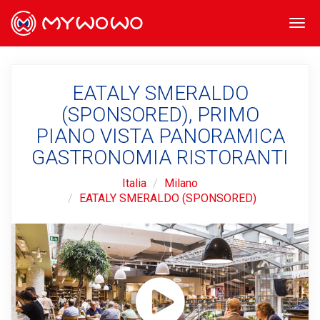
Togg
navi
EATALY SMERALDO
(SPONSORED), PRIMO
PIANO VISTA PANORAMICA
GASTRONOMIA RISTORANTI
Italia
Milano
EATALY SMERALDO (SPONSORED)