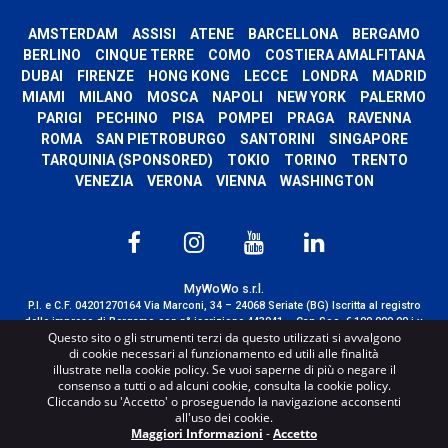
AMSTERDAM
ASSISI
ATENE
BARCELLONA
BERGAMO
BERLINO
CINQUE TERRE
COMO
COSTIERA AMALFITANA
DUBAI
FIRENZE
HONG KONG
LECCE
LONDRA
MADRID
MIAMI
MILANO
MOSCA
NAPOLI
NEW YORK
PALERMO
PARIGI
PECHINO
PISA
POMPEI
PRAGA
RAVENNA
ROMA
SAN PIETROBURGO
SANTORINI
SINGAPORE
TARQUINIA (SPONSORED)
TOKIO
TORINO
TRENTO
VENEZIA
VERONA
VIENNA
WASHINGTON
MyWoWo s.r.l.
P.I. e C.F. 04201270164 Via Marconi, 34 – 24068 Seriate (BG) Iscritta al registro
delle imprese di Bergamo con n° iscrizione 443941 – Cap.Soc. € 100.000,00 i.v.
Questo sito o gli strumenti terzi da questo utilizzati si avvalgono
TERMS AND CONDITIONS
-
CREDITS
di cookie necessari al funzionamento ed utili alle finalità
illustrate nella cookie policy. Se vuoi saperne di più o negare il
consenso a tutti o ad alcuni cookie, consulta la cookie policy.
Cliccando su 'Accetto' o proseguendo la navigazione acconsenti
all'uso dei cookie.
Maggiori Informazioni
-
Accetto