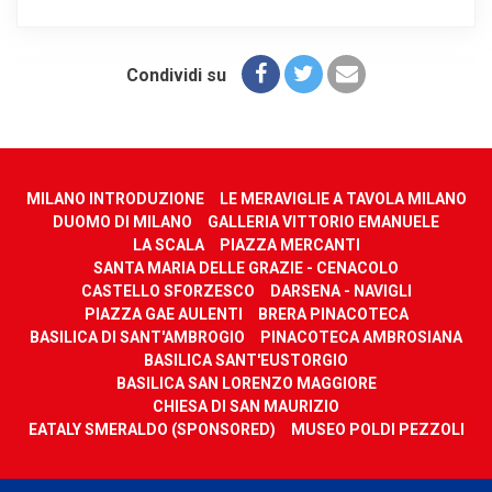
Condividi su
MILANO INTRODUZIONE
LE MERAVIGLIE A TAVOLA MILANO
DUOMO DI MILANO
GALLERIA VITTORIO EMANUELE
LA SCALA
PIAZZA MERCANTI
SANTA MARIA DELLE GRAZIE - CENACOLO
CASTELLO SFORZESCO
DARSENA - NAVIGLI
PIAZZA GAE AULENTI
BRERA PINACOTECA
BASILICA DI SANT'AMBROGIO
PINACOTECA AMBROSIANA
BASILICA SANT'EUSTORGIO
BASILICA SAN LORENZO MAGGIORE
CHIESA DI SAN MAURIZIO
EATALY SMERALDO (SPONSORED)
MUSEO POLDI PEZZOLI