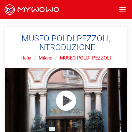
Togg
navi
MUSEO POLDI PEZZOLI,
INTRODUZIONE
Italia
Milano
MUSEO POLDI PEZZOLI