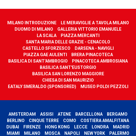
MILANO INTRODUZIONE
LE MERAVIGLIE A TAVOLA MILANO
DUOMO DI MILANO
GALLERIA VITTORIO EMANUELE
LA SCALA
PIAZZA MERCANTI
SANTA MARIA DELLE GRAZIE - CENACOLO
CASTELLO SFORZESCO
DARSENA - NAVIGLI
PIAZZA GAE AULENTI
BRERA PINACOTECA
BASILICA DI SANT'AMBROGIO
PINACOTECA AMBROSIANA
BASILICA SANT'EUSTORGIO
BASILICA SAN LORENZO MAGGIORE
CHIESA DI SAN MAURIZIO
EATALY SMERALDO (SPONSORED)
MUSEO POLDI PEZZOLI
AMSTERDAM
ASSISI
ATENE
BARCELLONA
BERGAMO
BERLINO
CINQUE TERRE
COMO
COSTIERA AMALFITANA
DUBAI
FIRENZE
HONG KONG
LECCE
LONDRA
MADRID
MIAMI
MILANO
MOSCA
NAPOLI
NEW YORK
PALERMO