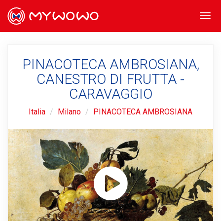
Togg
navi
PINACOTECA AMBROSIANA,
CANESTRO DI FRUTTA -
CARAVAGGIO
Italia
Milano
PINACOTECA AMBROSIANA