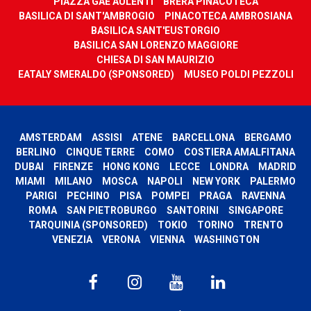
PIAZZA GAE AULENTI
BRERA PINACOTECA
BASILICA DI SANT'AMBROGIO
PINACOTECA AMBROSIANA
BASILICA SANT'EUSTORGIO
BASILICA SAN LORENZO MAGGIORE
CHIESA DI SAN MAURIZIO
EATALY SMERALDO (SPONSORED)
MUSEO POLDI PEZZOLI
AMSTERDAM
ASSISI
ATENE
BARCELLONA
BERGAMO
BERLINO
CINQUE TERRE
COMO
COSTIERA AMALFITANA
DUBAI
FIRENZE
HONG KONG
LECCE
LONDRA
MADRID
MIAMI
MILANO
MOSCA
NAPOLI
NEW YORK
PALERMO
PARIGI
PECHINO
PISA
POMPEI
PRAGA
RAVENNA
ROMA
SAN PIETROBURGO
SANTORINI
SINGAPORE
TARQUINIA (SPONSORED)
TOKIO
TORINO
TRENTO
VENEZIA
VERONA
VIENNA
WASHINGTON