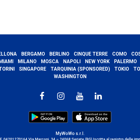
ELLONA
BERGAMO
BERLINO
CINQUE TERRE
COMO
CO
MIAMI
MILANO
MOSCA
NAPOLI
NEW YORK
PALERMO
TORINI
SINGAPORE
TARQUINIA (SPONSORED)
TOKIO
TO
WASHINGTON
MyWoWo s.r.l.
C.F. 04201270164 Via Marconi, 34 – 24068 Seriate (BG) Iscritta al registro delle im