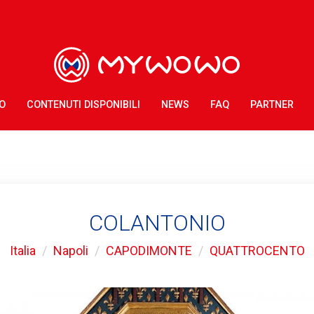
O
CONTENUTI DISPONIBILI
NEWS
FAQ
PARTNER
COLANTONIO
Italia
Napoli
CAPODIMONTE
QUATTROCENTO