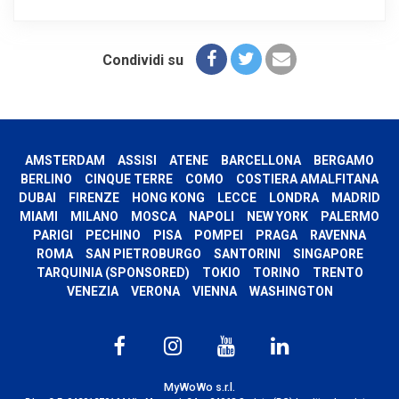
Condividi su
AMSTERDAM
ASSISI
ATENE
BARCELLONA
BERGAMO
BERLINO
CINQUE TERRE
COMO
COSTIERA AMALFITANA
DUBAI
FIRENZE
HONG KONG
LECCE
LONDRA
MADRID
MIAMI
MILANO
MOSCA
NAPOLI
NEW YORK
PALERMO
PARIGI
PECHINO
PISA
POMPEI
PRAGA
RAVENNA
ROMA
SAN PIETROBURGO
SANTORINI
SINGAPORE
TARQUINIA (SPONSORED)
TOKIO
TORINO
TRENTO
VENEZIA
VERONA
VIENNA
WASHINGTON
MyWoWo s.r.l.