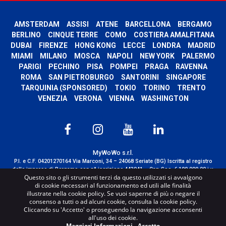
AMSTERDAM
ASSISI
ATENE
BARCELLONA
BERGAMO
BERLINO
CINQUE TERRE
COMO
COSTIERA AMALFITANA
DUBAI
FIRENZE
HONG KONG
LECCE
LONDRA
MADRID
MIAMI
MILANO
MOSCA
NAPOLI
NEW YORK
PALERMO
PARIGI
PECHINO
PISA
POMPEI
PRAGA
RAVENNA
ROMA
SAN PIETROBURGO
SANTORINI
SINGAPORE
TARQUINIA (SPONSORED)
TOKIO
TORINO
TRENTO
VENEZIA
VERONA
VIENNA
WASHINGTON
MyWoWo s.r.l.
P.I. e C.F. 04201270164 Via Marconi, 34 – 24068 Seriate (BG) Iscritta al registro
delle imprese di Bergamo con n° iscrizione 443941 – Cap.Soc. € 100.000,00 i.v.
Questo sito o gli strumenti terzi da questo utilizzati si avvalgono
TERMS AND CONDITIONS
-
CREDITS
di cookie necessari al funzionamento ed utili alle finalità
illustrate nella cookie policy. Se vuoi saperne di più o negare il
consenso a tutti o ad alcuni cookie, consulta la cookie policy.
Cliccando su 'Accetto' o proseguendo la navigazione acconsenti
all'uso dei cookie.
Maggiori Informazioni
-
Accetto