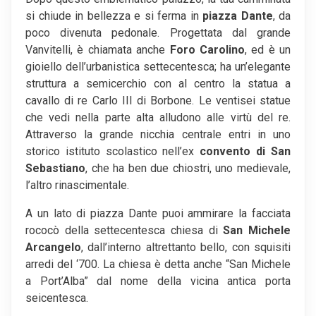
si chiude in bellezza e si ferma in
piazza Dante
, da
poco divenuta pedonale. Progettata dal grande
Vanvitelli, è chiamata anche
Foro Carolino
, ed è un
gioiello dell’urbanistica settecentesca; ha un’elegante
struttura a semicerchio con al centro la statua a
cavallo di re Carlo III di Borbone. Le ventisei statue
che vedi nella parte alta alludono alle virtù del re.
Attraverso la grande nicchia centrale entri in uno
storico istituto scolastico nell’ex
convento di San
Sebastiano
, che ha ben due chiostri, uno medievale,
l’altro rinascimentale.
A un lato di piazza Dante puoi ammirare la facciata
rococò della settecentesca chiesa di
San Michele
Arcangelo
, dall’interno altrettanto bello, con squisiti
arredi del ‘700. La chiesa è detta anche “San Michele
a Port’Alba” dal nome della vicina antica porta
seicentesca.