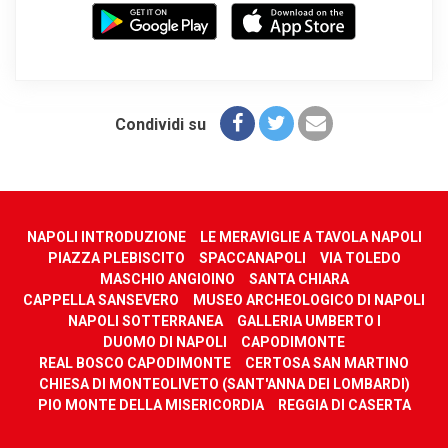
Condividi su
NAPOLI INTRODUZIONE
LE MERAVIGLIE A TAVOLA NAPOLI
PIAZZA PLEBISCITO
SPACCANAPOLI
VIA TOLEDO
MASCHIO ANGIOINO
SANTA CHIARA
CAPPELLA SANSEVERO
MUSEO ARCHEOLOGICO DI NAPOLI
NAPOLI SOTTERRANEA
GALLERIA UMBERTO I
DUOMO DI NAPOLI
CAPODIMONTE
REAL BOSCO CAPODIMONTE
CERTOSA SAN MARTINO
CHIESA DI MONTEOLIVETO (SANT'ANNA DEI LOMBARDI)
PIO MONTE DELLA MISERICORDIA
REGGIA DI CASERTA