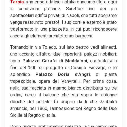
Tarsia
, immenso edificio nobiliare incompiuto e oggi
in condizioni precarie. Sarebbe uno dei più
spettacolari edifici privati di Napoli, che tutti speriamo
venga restaurato presto! Il suo cortile esterno è stato
trasformato in una piazzetta, in cui puoi riconoscere
ancora gli elementi architettonici barocchi.
Tornando in via Toledo, sul lato destro vedi allineati,
uno accanto all’altro, due importanti palazzi nobiliari:
sono
Palazzo
Carafa di Maddaloni
, costruito alla
fine del ‘500 su progetto di Cosimo Fanzago, e lo
splendido
Palazzo Doria d’Angri
, di pianta
trapezoidale, opera del Vanvitelli. Per prima cosa,
nella sua facciata in marmo bianco distribuita su tre
ordini, cerca il balcone che sta sopra le colonne
doriche del portale: fu proprio da lì che Garibaldi
annunciò, nel 1860, l’annessione del Regno delle Due
Sicilie al Regno d’Italia.
Dopo questo emblematico palazzo, la tua camminata