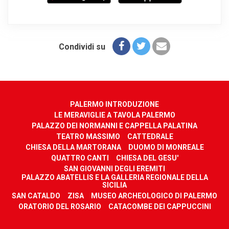
Condividi su
PALERMO INTRODUZIONE
LE MERAVIGLIE A TAVOLA PALERMO
PALAZZO DEI NORMANNI E CAPPELLA PALATINA
TEATRO MASSIMO
CATTEDRALE
CHIESA DELLA MARTORANA
DUOMO DI MONREALE
QUATTRO CANTI
CHIESA DEL GESU'
SAN GIOVANNI DEGLI EREMITI
PALAZZO ABATELLIS E LA GALLERIA REGIONALE DELLA
SICILIA
SAN CATALDO
ZISA
MUSEO ARCHEOLOGICO DI PALERMO
ORATORIO DEL ROSARIO
CATACOMBE DEI CAPPUCCINI