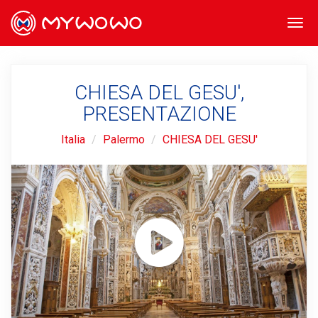
Togg
navi
CHIESA DEL GESU',
PRESENTAZIONE
Italia
Palermo
CHIESA DEL GESU'