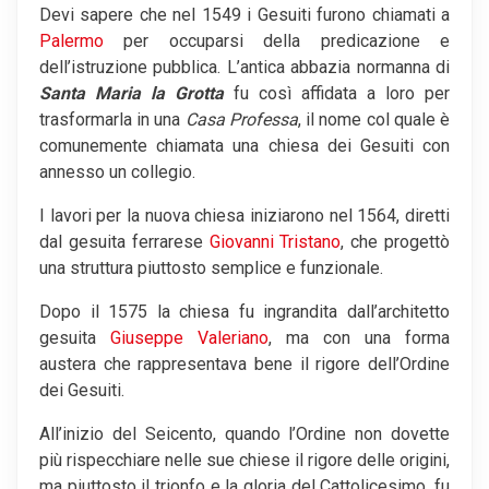
Devi sapere che nel 1549 i Gesuiti furono chiamati a
Palermo
per occuparsi della predicazione e
dell’istruzione pubblica. L’antica abbazia normanna di
Santa Maria la Grotta
fu così affidata a loro per
trasformarla in una
Casa Professa
, il nome col quale è
comunemente chiamata una chiesa dei Gesuiti con
annesso un collegio.
I lavori per la nuova chiesa iniziarono nel 1564, diretti
dal gesuita ferrarese
Giovanni Tristano
, che progettò
una struttura piuttosto semplice e funzionale.
Dopo il 1575 la chiesa fu ingrandita dall’architetto
gesuita
Giuseppe Valeriano
, ma con una forma
austera che rappresentava bene il rigore dell’Ordine
dei Gesuiti.
All’inizio del Seicento, quando l’Ordine non dovette
più rispecchiare nelle sue chiese il rigore delle origini,
ma piuttosto il trionfo e la gloria del Cattolicesimo, fu