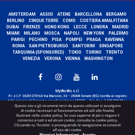
AMSTERDAM
ASSISI
ATENE
BARCELLONA
BERGAMO
BERLINO
CINQUE TERRE
COMO
COSTIERA AMALFITANA
DUBAI
FIRENZE
HONG KONG
LECCE
LONDRA
MADRID
MIAMI
MILANO
MOSCA
NAPOLI
NEW YORK
PALERMO
PARIGI
PECHINO
PISA
POMPEI
PRAGA
RAVENNA
ROMA
SAN PIETROBURGO
SANTORINI
SINGAPORE
TARQUINIA (SPONSORED)
TOKIO
TORINO
TRENTO
VENEZIA
VERONA
VIENNA
WASHINGTON
MyWoWo s.r.l.
P.I. e C.F. 04201270164 Via Marconi, 34 – 24068 Seriate (BG) Iscritta al registro
delle imprese di Bergamo con n° iscrizione 443941 – Cap.Soc. € 100.000,00 i.v.
Questo sito o gli strumenti terzi da questo utilizzati si avvalgono
TERMS AND CONDITIONS
-
CREDITS
di cookie necessari al funzionamento ed utili alle finalità
illustrate nella cookie policy. Se vuoi saperne di più o negare il
consenso a tutti o ad alcuni cookie, consulta la cookie policy.
Cliccando su 'Accetto' o proseguendo la navigazione acconsenti
all'uso dei cookie.
Maggiori Informazioni
-
Accetto