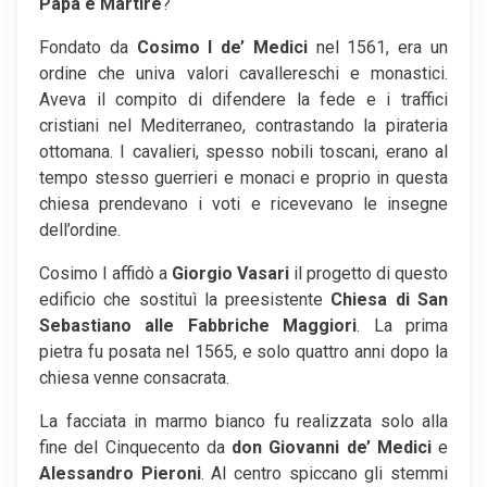
Papa e Martire
?
Fondato da
Cosimo I de’ Medici
nel 1561, era un
ordine che univa valori cavallereschi e monastici.
Aveva il compito di difendere la fede e i traffici
cristiani nel Mediterraneo, contrastando la pirateria
ottomana. I cavalieri, spesso nobili toscani, erano al
tempo stesso guerrieri e monaci e proprio in questa
chiesa prendevano i voti e ricevevano le insegne
dell’ordine.
Cosimo I affidò a
Giorgio Vasari
il progetto di questo
edificio che sostituì la preesistente
Chiesa di San
Sebastiano alle Fabbriche Maggiori
. La prima
pietra fu posata nel 1565, e solo quattro anni dopo la
chiesa venne consacrata.
La facciata in marmo bianco fu realizzata solo alla
fine del Cinquecento da
don Giovanni de’ Medici
e
Alessandro Pieroni
. Al centro spiccano gli stemmi