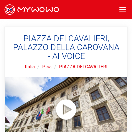
Togg
navi
PIAZZA DEI CAVALIERI,
PALAZZO DELLA CAROVANA
- AI VOICE
Italia
Pisa
PIAZZA DEI CAVALIERI