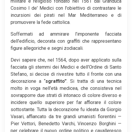
militare e religioso fondato nel 1561 dal Granduca
Cosimo I de' Medici con l'obiettivo di contrastare le
incursioni dei pirati nel Mar Mediterraneo e di
promuovere la fede cattolica.
Soffermati ad ammirare l’imponente facciata
dell’edificio, decorata con graffiti che rappresentano
figure allegoriche e segni zodiacali.
Devi sapere che, nel 1564, dopo aver applicato sulla
facciata gli stemmi dei Medici e dell’Ordine di Santo
Stefano, si decise di rivestire tutto il fronte con una
decorazione a “
sgraffito”
. Si tratta di una tecnica
molto in voga nell’età medicea, che consisteva nel
sovrapporre due strati di intonaco di colore diverso e
incidere quello superiore per far affiorare il colore
sottostante. Tutta la decorazione fu ideata da Giorgio
Vasari, affiancato da tre grandi umanisti fiorentini —
Pier Vettori, Benedetto Varchi, Vincenzo Borghini —
per celebrare il nuovo ordine politico e cavalleresco