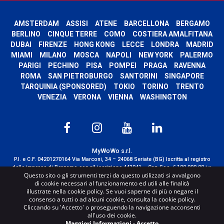
AMSTERDAM
ASSISI
ATENE
BARCELLONA
BERGAMO
BERLINO
CINQUE TERRE
COMO
COSTIERA AMALFITANA
DUBAI
FIRENZE
HONG KONG
LECCE
LONDRA
MADRID
MIAMI
MILANO
MOSCA
NAPOLI
NEW YORK
PALERMO
PARIGI
PECHINO
PISA
POMPEI
PRAGA
RAVENNA
ROMA
SAN PIETROBURGO
SANTORINI
SINGAPORE
TARQUINIA (SPONSORED)
TOKIO
TORINO
TRENTO
VENEZIA
VERONA
VIENNA
WASHINGTON
MyWoWo s.r.l.
P.I. e C.F. 04201270164 Via Marconi, 34 – 24068 Seriate (BG) Iscritta al registro
delle imprese di Bergamo con n° iscrizione 443941 – Cap.Soc. € 100.000,00 i.v.
Questo sito o gli strumenti terzi da questo utilizzati si avvalgono
TERMS AND CONDITIONS
-
CREDITS
di cookie necessari al funzionamento ed utili alle finalità
illustrate nella cookie policy. Se vuoi saperne di più o negare il
consenso a tutti o ad alcuni cookie, consulta la cookie policy.
Cliccando su 'Accetto' o proseguendo la navigazione acconsenti
all'uso dei cookie.
Maggiori Informazioni
-
Accetto